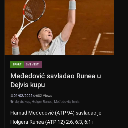
SPORT
SVE VESTI
Međedović savladao Runea u
Dejvis kupu
01/02/2025
682 Views
dejvis kup
,
Holger Runea
,
Međedović
,
tenis
Hamad Međedović (ATP 94) savladao je
Holgera Runea (ATP 12) 2:6, 6:3, 6:1 i