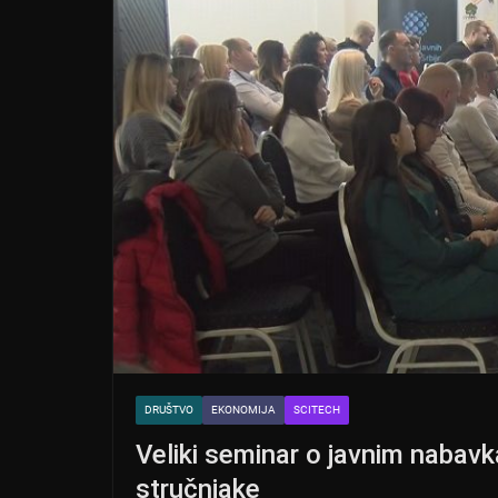
DRUŠTVO
EKONOMIJA
SCITECH
Veliki seminar o javnim naba
stručnjake