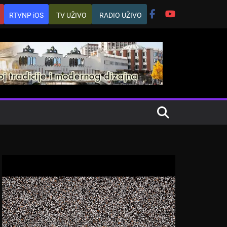
RTVNP iOS
TV UŽIVO
RADIO UŽIVO