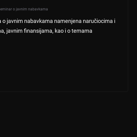
seminar o javnim nabavkama
ija o javnim nabavkama namenjena naručiocima i
a, javnim finansijama, kao i o temama