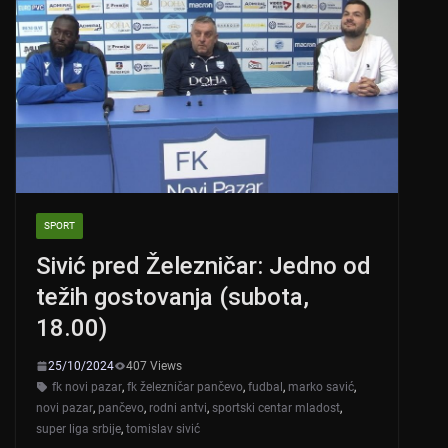
SPORT
Sivić pred Železničar: Jedno od
težih gostovanja (subota,
18.00)
25/10/2024
407 Views
fk novi pazar
,
fk železničar pančevo
,
fudbal
,
marko savić
,
novi pazar
,
pančevo
,
rodni antvi
,
sportski centar mladost
,
super liga srbije
,
tomislav sivić