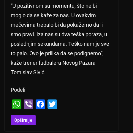
“U pozitivnom su momentu, što ne bi
moglo da se kaže za nas. U ovakvim
mečevima trebalo bi da pokažemo da li
smo pravi. Iza nas su dva teška poraza, u
poslednjim sekundama. Teško nam je sve
to palo. Ovo je prilika da se podignemo”,
kaže trener fudbalera Novog Pazara
Tomislav Sivić.
Podeli
W
Vi
F
T
h
b
a
wi
at
er
c
tt
Opširnije
s
e
er