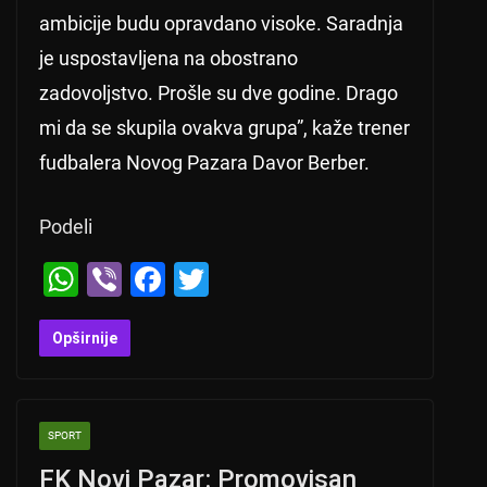
ambicije budu opravdano visoke. Saradnja
je uspostavljena na obostrano
zadovoljstvo. Prošle su dve godine. Drago
mi da se skupila ovakva grupa”, kaže trener
fudbalera Novog Pazara Davor Berber.
Podeli
W
Vi
F
T
h
b
a
wi
at
er
c
tt
Opširnije
s
e
er
A
b
SPORT
p
o
FK Novi Pazar: Promovisan