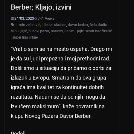
p
o
Berber; Kljajo, izvini
k
24/03/2023
741 Views
armin zećirović
,
atletski stadion
,
davor berber
,
feđa dudić
,
filip kljajić
,
fk novi pazar
,
maldivi
,
Rasim Ljajić
,
semir hadžibulić
,
super liga srbije
“Vratio sam se na mesto uspeha. Drago mi
je da su ljudi prepoznali moj prethodni rad.
Došli smo u situaciju da pričamo o borbi za
izlazak u Evropu. Smatram da ova grupa
igrača ima kvalitet za kontinuitet dobrih
rezultata. Nadam se da od njih mogu da
izvučem maksimum”, kaže povratnik na
klupu Novog Pazara Davor Berber.
Podeli