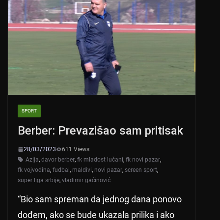
SPORT
Berber: Prevazišao sam pritisak
28/03/2023
611 Views
Azija
,
davor berber
,
fk mladost lučani
,
fk novi pazar
,
fk vojvodina
,
fudbal
,
maldivi
,
novi pazar
,
screen sport
,
super liga srbije
,
vladimir gaćinović
“Bio sam spreman da jednog dana ponovo
dođem, ako se bude ukazala prilika i ako