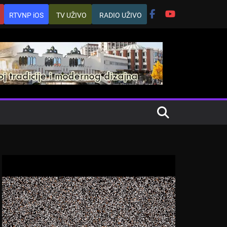
RTVNP iOS
TV UŽIVO
RADIO UŽIVO