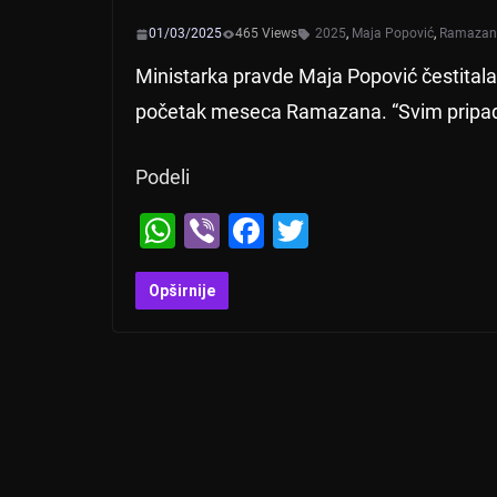
01/03/2025
465 Views
2025
,
Maja Popović
,
Ramazan
Ministarka pravde Maja Popović čestitala
početak meseca Ramazana. “Svim pripad
Podeli
W
Vi
F
T
h
b
a
wi
at
er
c
tt
Opširnije
s
e
er
A
b
p
o
p
o
k