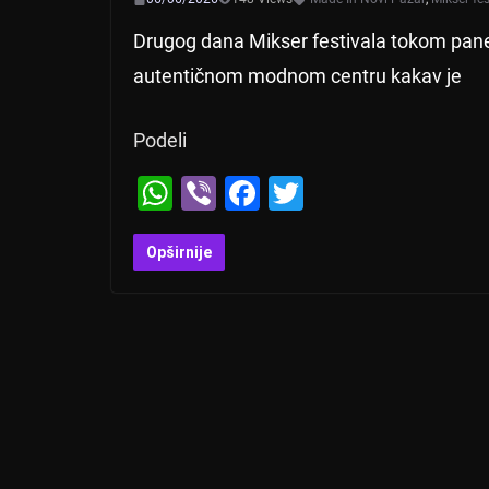
Drugog dana Mikser festivala tokom panel
autentičnom modnom centru kakav je
Podeli
W
Vi
F
T
h
b
a
wi
at
er
c
tt
Opširnije
s
e
er
A
b
p
o
p
o
k