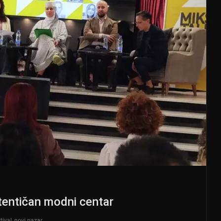
utentičan modni centar
tival
,
novi pazar