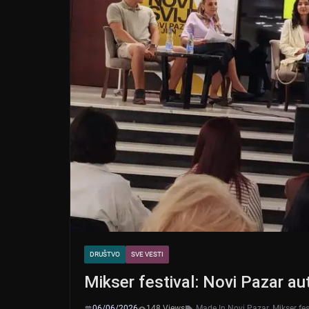
DRUŠTVO
SVE VESTI
Mikser festival: Novi Pazar a
06/06/2026
148 Views
Made In Novi Pazar
,
Mikser fes