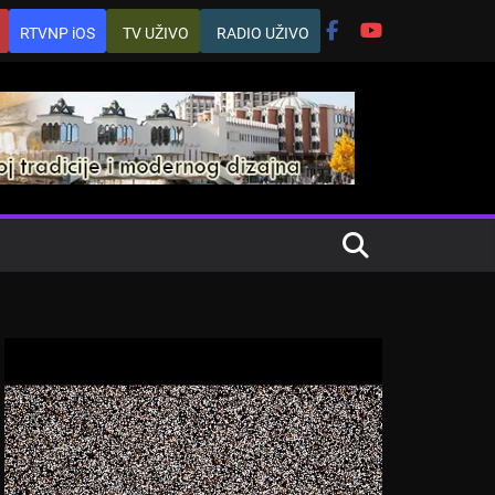
RTVNP iOS
TV UŽIVO
RADIO UŽIVO