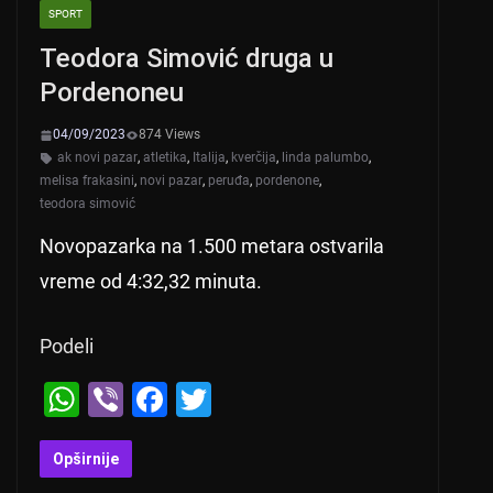
SPORT
Teodora Simović druga u
Pordenoneu
04/09/2023
874 Views
ak novi pazar
,
atletika
,
Italija
,
kverčija
,
linda palumbo
,
melisa frakasini
,
novi pazar
,
peruđa
,
pordenone
,
teodora simović
Novopazarka na 1.500 metara ostvarila
vreme od 4:32,32 minuta.
Podeli
W
Vi
F
T
h
b
a
wi
at
er
c
tt
Opširnije