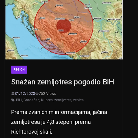
REGION
Snažan zemljotres pogodio BiH
31/12/2023
752 Views
BiH
,
Gradačac
,
Kupres
,
zemljotres
,
zenica
Prema zvaničnim informacijama, jačina
zemljotresa je 4,8 stepeni prema
Richterovoj skali.