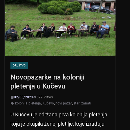
DRUŠTVO
Novopazarke na koloniji
pletenja u Kučevu
02/06/2023
622 Views
kolonija pletenja
,
Kučevo
,
novi pazar
,
stari zanati
U Kučevu je održana prva kolonija pletenja
koja je okupila žene, pletilje, koje izrađuju