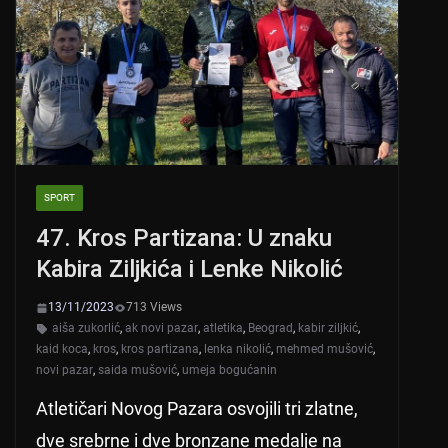
p
o
p
o
k
SPORT
47. Kros Partizana: U znaku
Kabira Ziljkića i Lenke Nikolić
13/11/2023
713 Views
aiša zukorlić
,
ak novi pazar
,
atletika
,
Beograd
,
kabir ziljkić
,
kaid koca
,
kros
,
kros partizana
,
lenka nikolić
,
mehmed mušović
,
novi pazar
,
saida mušović
,
umeja bogućanin
Atletičari Novog Pazara osvojili tri zlatne,
dve srebrne i dve bronzane medalje na