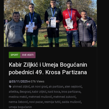
SPORT
SVE VESTI
Kabir Ziljkić i Umeja Bogućanin
pobednici 49. Krosa Partizana
03/11/2025
376 Views
ahmed ziljkić
,
ak novi grad
,
ak partizan
,
alen sejdović
,
atletika
,
Beograd
,
kabir ziljkić
,
kaid koca
,
kros partizana
,
medina mekić
,
mehmed mušović
,
mehmed zuković
,
nerma čebović
,
novi pazar
,
resmija tutić
,
saida mušović
,
umeja bogućanin