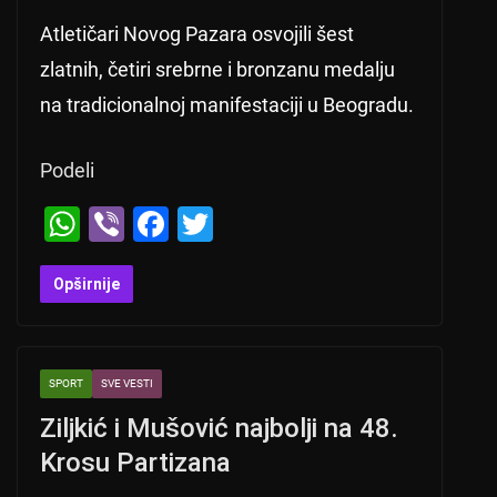
Atletičari Novog Pazara osvojili šest
zlatnih, četiri srebrne i bronzanu medalju
na tradicionalnoj manifestaciji u Beogradu.
Podeli
W
Vi
F
T
h
b
a
wi
at
er
c
tt
Opširnije
s
e
er
A
b
SPORT
SVE VESTI
p
o
Ziljkić i Mušović najbolji na 48.
p
o
Krosu Partizana
k