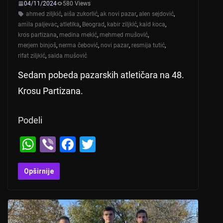
04/11/2024
580 Views
ahmed ziljkić
,
aiša zukorlić
,
ak novi pazar
,
alen sejdović
,
amila paljevac
,
atletika
,
Beograd
,
kabir ziljkić
,
kaid koca
,
kros partizana
,
medina mekić
,
mehmed mušović
,
merjem binjoš
,
nerma čebović
,
novi pazar
,
resmija tutić
,
rifat ziljkić
,
saida mušović
Sedam pobeda pazarskih atletičara na 48.
Krosu Partizana.
Podeli
W
Vi
F
T
h
b
a
wi
at
er
c
tt
Opširnije
s
e
er
A
b