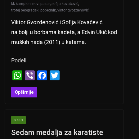
kk šampion
,
novi pazar
,
sofija kovačević
,
trofej beogradski pobednik
,
viktor gvozdenović
Viktor Gvozdenović i Sofija Kovačević
najbolji u borbama kadeta, a Edvin Ukić kod
muških nada (2011) u katama.
Podeli
W
Vi
F
T
h
b
a
wi
at
er
c
tt
Opširnije
s
e
er
A
b
SPORT
p
o
Sedam medalja za karatiste
p
o