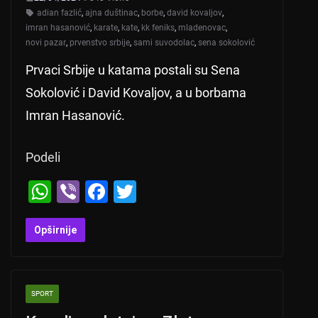
adian fazlić
,
ajna duštinac
,
borbe
,
david kovaljov
,
imran hasanović
,
karate
,
kate
,
kk feniks
,
mladenovac
,
novi pazar
,
prvenstvo srbije
,
sami suvodolac
,
sena sokolović
Prvaci Srbije u katama postali su Sena
Sokolović i David Kovaljov, a u borbama
Imran Hasanović.
Podeli
W
Vi
F
T
h
b
a
wi
at
er
c
tt
Opširnije
s
e
er
A
b
SPORT
p
o