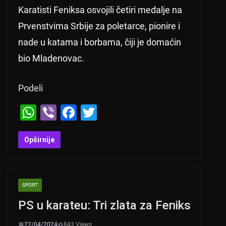
Karatisti Feniksa osvojili četiri medalje na
Prvenstvima Srbije za poletarce, pionire i
nade u katama i borbama, čiji je domaćin
bio Mladenovac.
Podeli
W
Vi
F
T
h
b
a
wi
at
er
c
tt
Opširnije
s
e
er
A
b
SPORT
p
o
PS u karateu: Tri zlata za Feniks
p
o
k
22/04/2024
843 Views