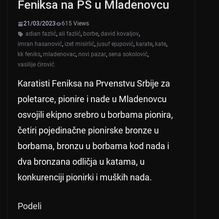
Feniksa na PS u Mladenovcu
k
21/03/2023
615 Views
adian fazlić
,
ali fazlić
,
borbe
,
david kovaljov
,
imran hasanović
,
izet misirlić
,
jusuf ejupović
,
karate
,
kate
,
kk feniks
,
mladenovac
,
novi pazar
,
sena sokolović
,
vasilije ćirović
Karatisti Feniksa na Prvenstvu Srbije za
poletarce, pionire i nade u Mladenovcu
osvojili ekipno srebro u borbama pionira,
četiri pojedinačne pionirske bronze u
borbama, bronzu u borbama kod nada i
dva bronzana odličja u katama, u
konkurenciji pionirki i muških nada.
Podeli