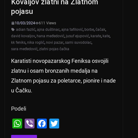
Kovaljov zlatni na Zlatnom
p
o
pojasu
k
10/03/2024
611 Views
adian fazlić
,
ajna duštinac
,
ajna tafilović
,
borbe
,
čačak
,
david kovaljov
,
hana međedović
,
jusuf ejupović
,
karate
,
kate
,
kk feniks
,
nika roglić
,
novi pazar
,
sami suvodolac
,
sara međedović
,
zlatni pojas čačka
Karatisti novopazarskog Feniksa osvojili
zlatnu i osam bronzanih medalja na
Zlatnom pojasu za poletarce, pionire i nade
u Čačku.
Podeli
W
Vi
F
T
h
b
a
wi