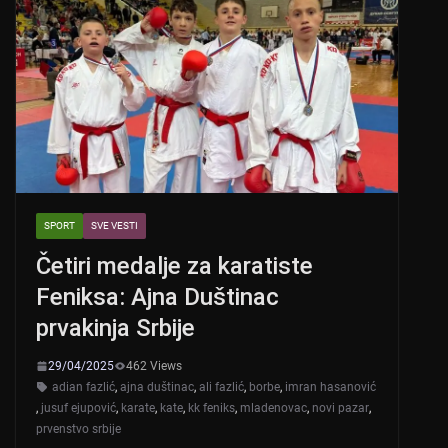
SPORT
SVE VESTI
Četiri medalje za karatiste
Feniksa: Ajna Duštinac
prvakinja Srbije
29/04/2025
462 Views
adian fazlić
,
ajna duštinac
,
ali fazlić
,
borbe
,
imran hasanović
,
jusuf ejupović
,
karate
,
kate
,
kk feniks
,
mladenovac
,
novi pazar
,
prvenstvo srbije