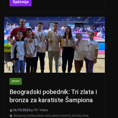
at
er
c
tt
Opširnije
s
e
er
A
b
p
o
p
o
k
SPORT
Beogradski pobednik: Tri zlata i
bronza za karatiste Šampiona
16/10/2023
791 Views
Beograd
,
borbe
,
edvin ukić
,
esma nicević
,
karate
,
kate
,