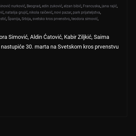
inović nurković
,
Beograd
,
edin zuković
,
elzan bibić
,
Francuska
,
jana rajić
,
vić
,
natalija grujić
,
nikola raičević
,
novi pazar
,
park prijateljstva
,
stić
,
Španija
,
Srbija
,
svetsko kros prvenstvo
,
teodora simović
,
ra Simović, Aldin Ćatović, Kabir Ziljkić, Saima
 nastupiće 30. marta na Svetskom kros prvenstvu