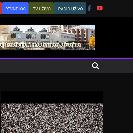
RTVNP iOS
TV UŽIVO
RADIO UŽIVO