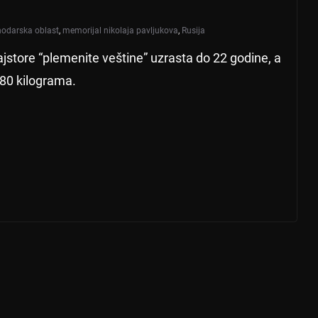
nodarska oblast
,
memorijal nikolaja pavljukova
,
Rusija
jstore “plemenite veštine” uzrasta do 22 godine, a
 80 kilograma.