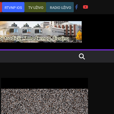
RTVNP iOS
TV UŽIVO
RADIO UŽIVO