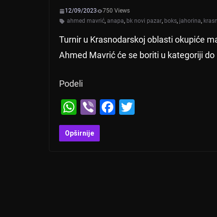
12/09/2023
750 Views
ahmed mavrić
,
anapa
,
bk novi pazar
,
boks
,
jahorina
,
kras
Turnir u Krasnodarskoj oblasti okupiće ma
Ahmed Mavrić će se boriti u kategoriji do
Podeli
W
Vi
F
T
h
b
a
wi
at
er
c
tt
Opširnije
s
e
er
A
b
p
o
p
o
k