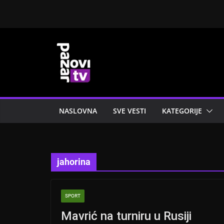
Skip
to
content
NASLOVNA
SVE VESTI
KATEGORIJE
jahorina
SPORT
Mavrić na turniru u Rusiji