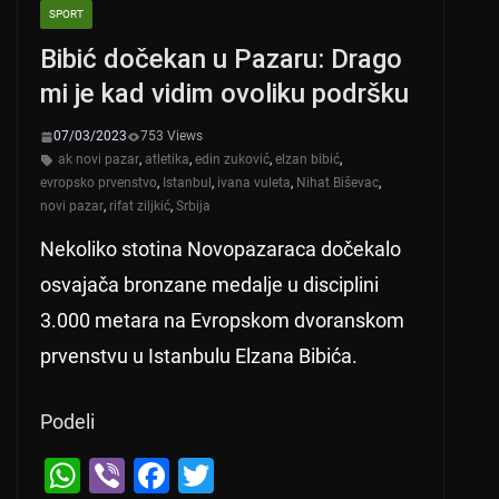
SPORT
Bibić dočekan u Pazaru: Drago
mi je kad vidim ovoliku podršku
07/03/2023
753 Views
ak novi pazar
,
atletika
,
edin zuković
,
elzan bibić
,
evropsko prvenstvo
,
Istanbul
,
ivana vuleta
,
Nihat Biševac
,
novi pazar
,
rifat ziljkić
,
Srbija
Nekoliko stotina Novopazaraca dočekalo
osvajača bronzane medalje u disciplini
3.000 metara na Evropskom dvoranskom
prvenstvu u Istanbulu Elzana Bibića.
Podeli
W
Vi
F
T