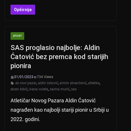
h
b
a
wi
at
er
c
tt
Opširnije
s
e
er
A
b
SPORT
p
o
SAS proglasio najbolje: Aldin
p
o
Ćatović bez premca kod starijih
k
pionira
31/01/2023
734 Views
ak novi pazar
,
aldin ćatović
,
armin sinančević
,
atletika
,
elzan bibić
,
ivana vuleta
,
saima murić
,
sas
Atletičar Novog Pazara Aldin Ćatović
nagrađen kao najbolji stariji pionir u Srbiji u
2022. godini.