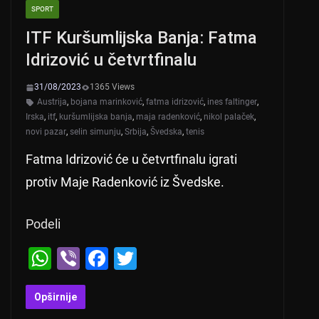
SPORT
ITF Kuršumlijska Banja: Fatma
Idrizović u četvrtfinalu
31/08/2023
1365 Views
Austrija
,
bojana marinković
,
fatma idrizović
,
ines faltinger
,
Irska
,
itf
,
kuršumlijska banja
,
maja radenković
,
nikol palaček
,
novi pazar
,
selin simunju
,
Srbija
,
Švedska
,
tenis
Fatma Idrizović će u četvrtfinalu igrati
protiv Maje Radenković iz Švedske.
Podeli
W
Vi
F
T
h
b
a
wi
at
er
c
tt
Opširnije