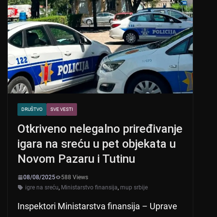
DRUŠTVO
SVE VESTI
Otkriveno nelegalno priređivanje
igara na sreću u pet objekata u
Novom Pazaru i Tutinu
08/08/2025
588 Views
igre na sreću
,
Ministarstvo finansija
,
mup srbije
Inspektori Ministarstva finansija – Uprave