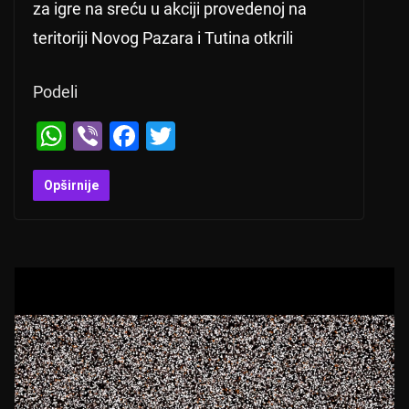
za igre na sreću u akciji provedenoj na
teritoriji Novog Pazara i Tutina otkrili
Podeli
W
Vi
F
T
h
b
a
wi
at
er
c
tt
Opširnije
s
e
er
A
b
p
o
p
o
k