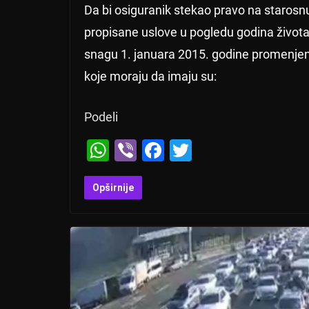
Da bi osiguranik stekao pravo na starosn
propisane uslove u pogledu godina života i
snagu 1. januara 2015. godine promenjeni 
koje moraju da imaju su:
Podeli
W
Vi
F
T
h
b
a
wi
at
er
c
tt
Opširnije
s
e
er
A
b
p
o
p
o
k