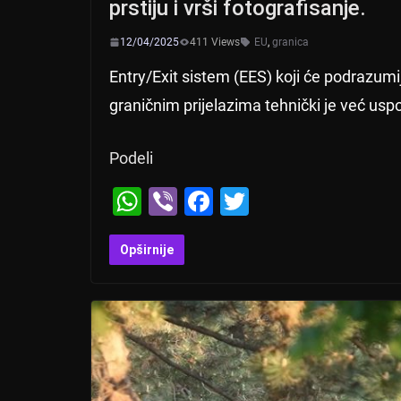
prstiju i vrši fotografisanje.
12/04/2025
411 Views
EU
,
granica
Entry/Exit sistem (EES) koji će podrazumij
graničnim prijelazima tehnički je već uspo
Podeli
W
Vi
F
T
h
b
a
wi
at
er
c
tt
Opširnije
s
e
er
A
b
p
o
p
o