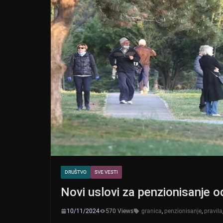
k
DRUŠTVO
SVE VESTI
Novi uslovi za penzionisanje 
10/11/2024
570 Views
granica
,
penzionisanje
,
pravila