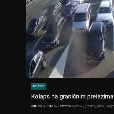
DRUŠTVO
Kolaps na graničnim prelazima
07/01/2023
672 Views
Batrovci
,
granica
,
gužve
,
Horg