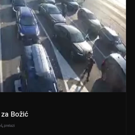
 za Božić
oš
,
prelazi