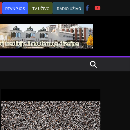
RTVNP iOS
TV UŽIVO
RADIO UŽIVO