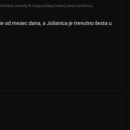
omladinac zablaće
,
fk sloga požega
,
fudbal
,
kenan kolašinac
,
še od mesec dana, a Jošanica je trenutno šesta u