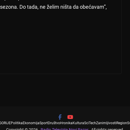
ši sezona. Do tada, ne želim ništa da obećavam”,
GORIJE
Politika
Ekonomija
Sport
Društvo
Hronika
Kultura
SciTech
Zanimljivosti
Region
S
Copyright © 2026
Radio Televizija Novi Pazar
. All rights reserved.