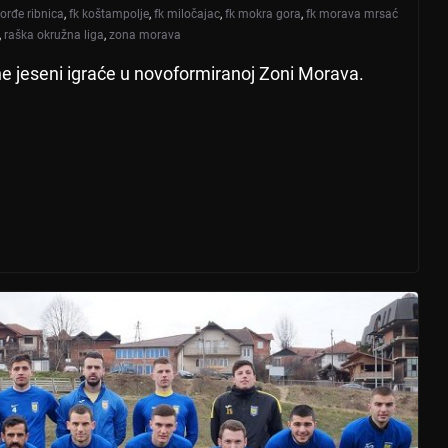
orđe ribnica
,
fk koštampolje
,
fk miločajac
,
fk mokra gora
,
fk morava mrsać
,
raška okružna liga
,
zona morava
 jeseni igraće u novoformiranoj Zoni Morava.