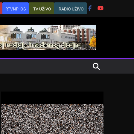
RTVNP iOS
TV UŽIVO
RADIO UŽIVO