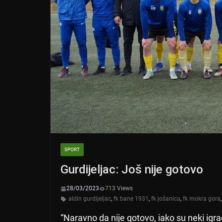
SPORT
Gurdijeljac: Još nije gotovo
28/03/2023
713 Views
aldin gurdijeljac
,
fk bane 1931
,
fk jošanica
,
fk mokra gora
“Naravno da nije gotovo, iako su neki i