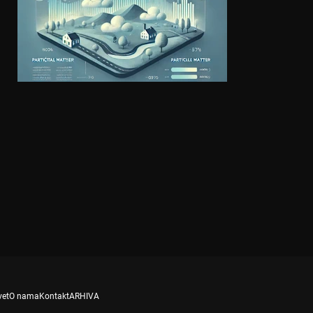
vet
O nama
Kontakt
ARHIVA