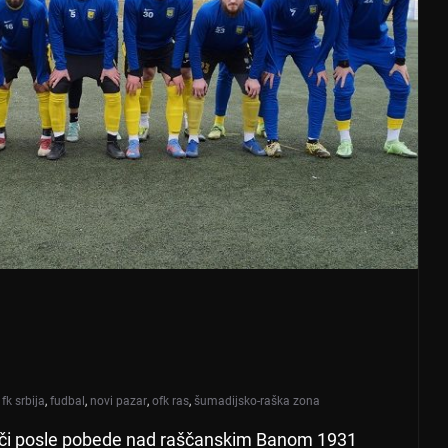
,
fk srbija
,
fudbal
,
novi pazar
,
ofk ras
,
šumadijsko-raška zona
grači posle pobede nad raščanskim Banom 1931