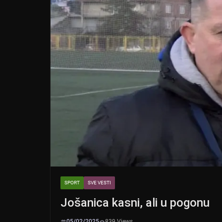
SPORT
SVE VESTI
Jošanica kasni, ali u pogonu
05/02/2025
839 Views