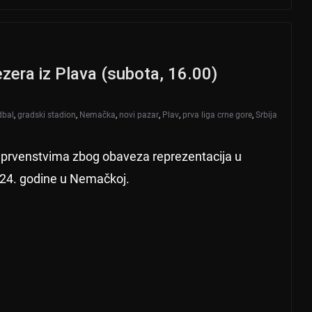
Jezera iz Plava (subota, 16.00)
dbal
,
gradski stadion
,
Nemačka
,
novi pazar
,
Plav
,
prva liga crne gore
,
Srbija
m prvenstvima zbog obaveza reprezentacija u
024. godine u Nemačkoj.