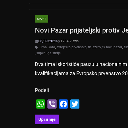
s
e
er
A
b
SPORT
p
o
Novi Pazar prijateljski protiv 
p
o
k
08/09/2023
1204 Views
Crna Gora
,
evropsko prvenstvo
,
fk jezero
,
fk novi pazar
,
fu
,
super liga srbije
Dva tima iskoristiće pauzu u nacionalni
kvalifikacijama za Evropsko prvenstvo 2
Podeli
W
Vi
F
T
h
b
a
wi
at
er
c
tt
Opširnije