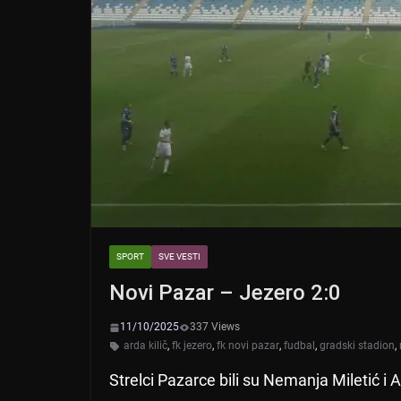
SPORT
SVE VESTI
Novi Pazar – Jezero 2:0
11/10/2025
337 Views
arda kilič
,
fk jezero
,
fk novi pazar
,
fudbal
,
gradski stadion
,
Strelci Pazarce bili su Nemanja Miletić i A