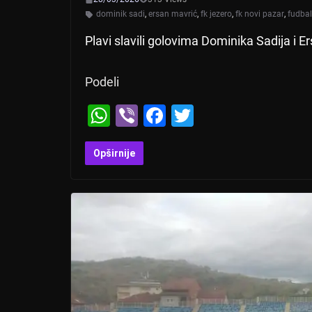
dominik sadi
,
ersan mavrić
,
fk jezero
,
fk novi pazar
,
fudbal
Plavi slavili golovima Dominika Sadija i 
Podeli
W
Vi
F
T
h
b
a
wi
at
er
c
tt
Opširnije
s
e
er
A
b
p
o
p
o
k