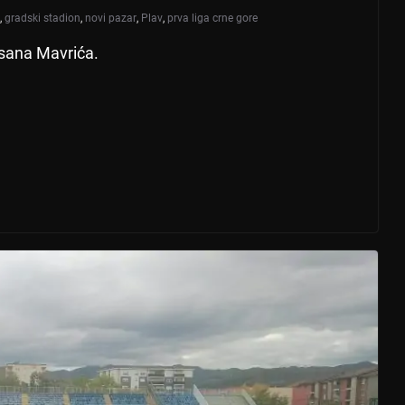
,
gradski stadion
,
novi pazar
,
Plav
,
prva liga crne gore
Ersana Mavrića.