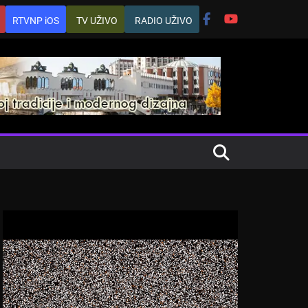
RTVNP iOS
TV UŽIVO
RADIO UŽIVO