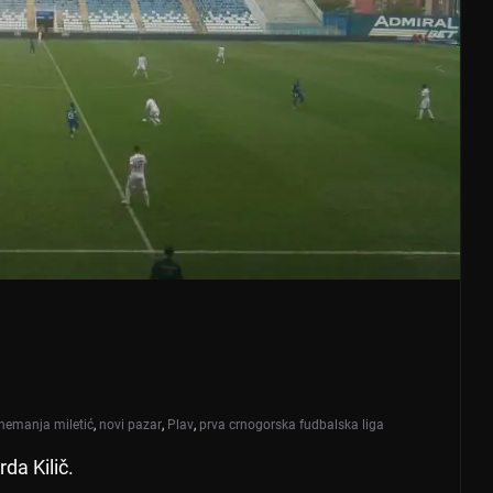
nemanja miletić
,
novi pazar
,
Plav
,
prva crnogorska fudbalska liga
rda Kilič.