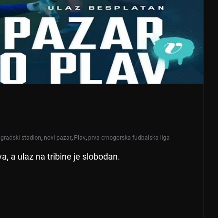
,
gradski stadion
,
novi pazar
,
Plav
,
prva crnogorska fudbalska liga
, a ulaz na tribine je slobodan.