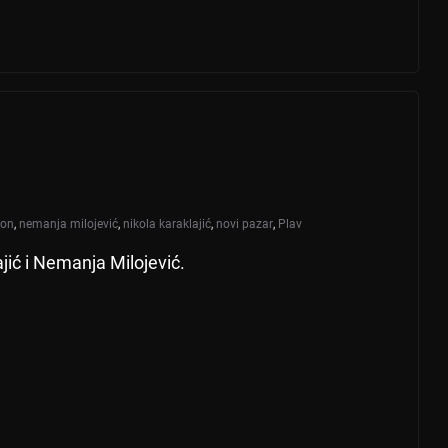
ion
,
nemanja milojević
,
nikola karaklajić
,
novi pazar
,
Plav
ajić i Nemanja Milojević.