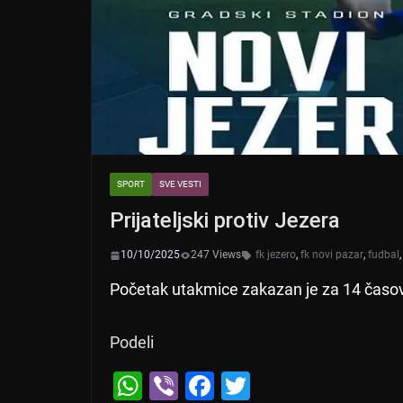
SPORT
SVE VESTI
Prijateljski protiv Jezera
10/10/2025
247 Views
fk jezero
,
fk novi pazar
,
fudbal
Početak utakmice zakazan je za 14 časova
Podeli
W
Vi
F
T