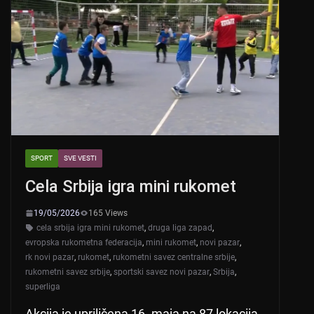
SPORT
SVE VESTI
Cela Srbija igra mini rukomet
19/05/2026
165 Views
cela srbija igra mini rukomet
,
druga liga zapad
,
evropska rukometna federacija
,
mini rukomet
,
novi pazar
,
rk novi pazar
,
rukomet
,
rukometni savez centralne srbije
,
rukometni savez srbije
,
sportski savez novi pazar
,
Srbija
,
superliga
Akcija je upriličena 16. maja na 87 lokacija