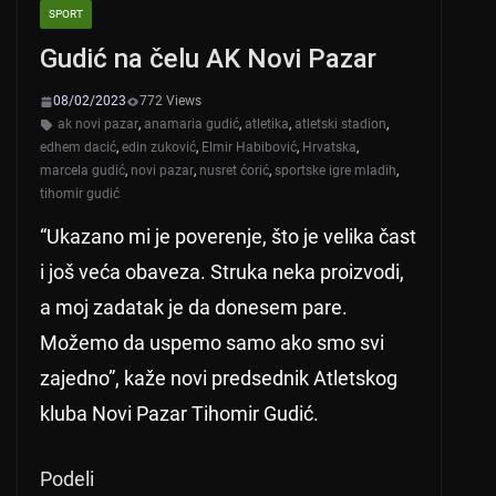
SPORT
Gudić na čelu AK Novi Pazar
08/02/2023
772 Views
ak novi pazar
,
anamaria gudić
,
atletika
,
atletski stadion
,
edhem dacić
,
edin zuković
,
Elmir Habibović
,
Hrvatska
,
marcela gudić
,
novi pazar
,
nusret ćorić
,
sportske igre mladih
,
tihomir gudić
“Ukazano mi je poverenje, što je velika čast
i još veća obaveza. Struka neka proizvodi,
a moj zadatak je da donesem pare.
Možemo da uspemo samo ako smo svi
zajedno”, kaže novi predsednik Atletskog
kluba Novi Pazar Tihomir Gudić.
Podeli