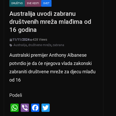
DRUŠTVO
SVE VESTI
SVET
Australija uvodi zabranu
društvenih mreža mlađima od
16 godina
11/11/2024
428 Views
Australija
,
društvene mreže
,
zabrana
Australski premijer Anthony Albanese
potvrdio je da će njegova vlada zakonski
zabraniti društvene mreže za djecu mlađu
od 16
Podeli
W
Vi
F
T