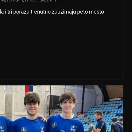
enes
,
stoni tenis
,
žarko đurđev
,
zrenjanin
a i tri poraza trenutno zauzimaju peto mesto