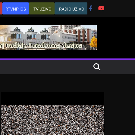
RTVNP iOS
TV UŽIVO
RADIO UŽIVO