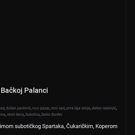
u Bačkoj Palanci
rad
,
dušan pavlović
,
novi pazar
,
novi sad
,
prva liga srbije
,
stefan radonjić
,
dina
,
stoni tenis
,
Subotica
,
žarko đurđev
 timom subotičkog Spartaka, Čukaričkim, Koperom