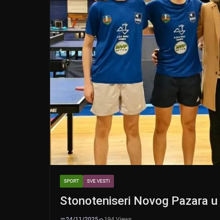
SPORT
SVE VESTI
Stonoteniseri Novog Pazara u p
24/11/2025
194 Views