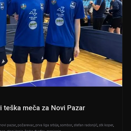
i teška meča za Novi Pazar
novi pazar
,
požarevac
,
prva liga srbije
,
sombor
,
stefan radonjić
,
stk koper
,