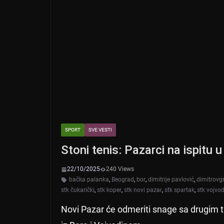
SPORT
SVE VESTI
Stoni tenis: Pazarci na ispitu 
22/10/2025
240 Views
bačka palanka
,
Beograd
,
bor
,
dimitrije pavlović
,
dimitrovg
stk čukarički
,
stk koper
,
stk novi pazar
,
stk spartak
,
stk vojvo
Novi Pazar će odmeriti snage sa drugim