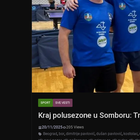
SPORT
SVE VESTI
Kraj polusezone u Somboru: Tr
20/11/2025
205 Views
Beograd
,
bor
,
dimitrije pavlović
,
dušan pavlović
,
kostolac
,