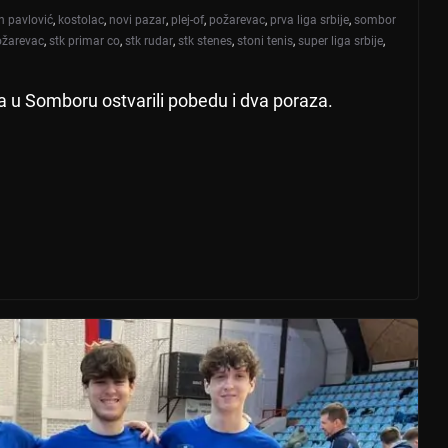
n pavlović
,
kostolac
,
novi pazar
,
plej-of
,
požarevac
,
prva liga srbije
,
sombor
ožarevac
,
stk primar co
,
stk rudar
,
stk stenes
,
stoni tenis
,
super liga srbije
,
u Somboru ostvarili pobedu i dva poraza.