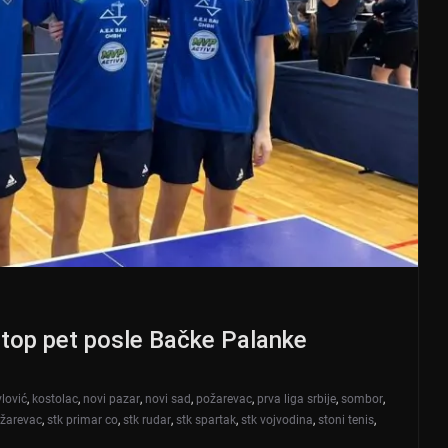
 top pet posle Bačke Palanke
lović
,
kostolac
,
novi pazar
,
novi sad
,
požarevac
,
prva liga srbije
,
sombor
,
ožarevac
,
stk primar co
,
stk rudar
,
stk spartak
,
stk vojvodina
,
stoni tenis
,