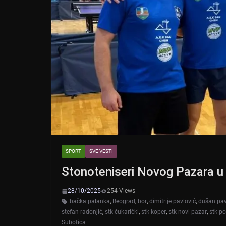
SPORT
SVE VESTI
Stonoteniseri Novog Pazara u
28/10/2025
254 Views
bačka palanka
,
Beograd
,
bor
,
dimitrije pavlović
,
dušan pav
stefan radonjić
,
stk čukarički
,
stk koper
,
stk novi pazar
,
stk p
Subotica