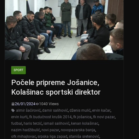
SPORT
Počele pripreme Jošanice,
Kolašinac sportski direktor
26/01/2024
1040 Views
almir šaćirović
,
damir salihović
,
dženis mulić
,
ervin kačar
,
ervin kurti
,
fk budućnost krušik 2014
,
fk jošanica
,
fk novi pazar
,
fudbal
,
haris terzić
,
ismail salihović
,
kenan kolašinac
,
nazim hadžibulić
,
novi pazar
,
novopazarska banja
,
ofk mihajlovac
,
srpska liga zapad
,
staniša sretenović
,