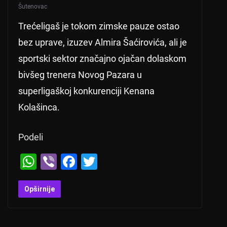
Šutenovac
Trećeligaš je tokom zimske pauze ostao
bez uprave, izuzev Almira Šaćirovića, ali je
sportski sektor značajno ojačan dolaskom
bivšeg trenera Novog Pazara u
superligaškoj konkurenciji Kenana
Kolašinca.
Podeli
W
Vi
F
T
h
b
a
wi
at
er
c
tt
Opširnije
s
e
er
A
b