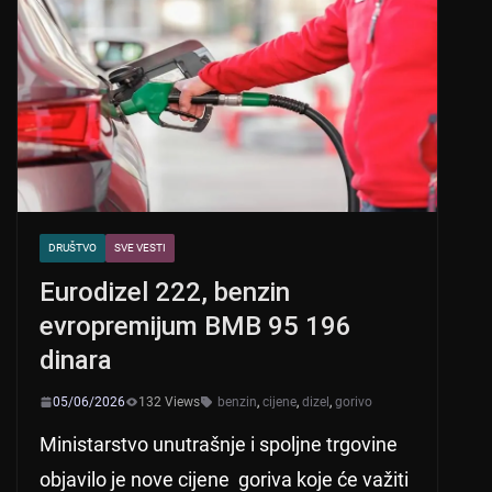
DRUŠTVO
SVE VESTI
Eurodizel 222, benzin
evropremijum BMB 95 196
dinara
05/06/2026
132 Views
benzin
,
cijene
,
dizel
,
gorivo
Ministarstvo unutrašnje i spoljne trgovine
objavilo je nove cijene goriva koje će važiti