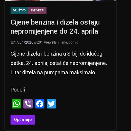
DRUŠTVO
SVE VESTI
Cijene benzina i dizela ostaju
nepromijenjene do 24. aprila
17/04/2026
201 Views
cijene
,
gorivo
Cijene dizela i benzina u Srbiji do idućeg
petka, 24. aprila, ostat će nepromijenjene.
Litar dizela na pumpama maksimalo
Podeli
W
Vi
F
T
h
b
a
wi
at
er
c
tt
Opširnije