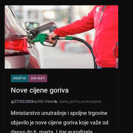
s
e
er
A
b
p
o
p
o
k
DRUŠTVO
SVE VESTI
Nove cijene goriva
27/02/2026
300 Views
cijene
,
gorivo
,
poskupljenje
Ministarstvo unutrašnje i spoljne trgovine
objavilo je nove cijene goriva koje važe od
danas do 6. marta. Litar eurodizela