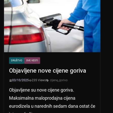
A
b
p
o
p
o
k
DRUŠTVO
SVE VESTI
Objavljene nove cijene goriva
03/10/2025
235 Views
cijene
,
gorivo
Objavljene su nove cijene goriva.
Maksimalna maloprodajna cijena
eurodizela u narednih sedam dana ostat će