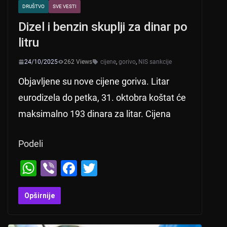
DRUŠTVO
SVE VESTI
Dizel i benzin skuplji za dinar po
litru
24/10/2025
262 Views
cijene
,
gorivo
,
NIS sankcije
Objavljene su nove cijene goriva. Litar
eurodizela do petka, 31. oktobra koštat će
maksimalno 193 dinara za litar. Cijena
Podeli
W
Vi
F
T
h
b
a
wi
at
er
c
tt
Opširnije
s
e
er