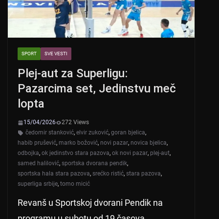
SPORT
SVE VESTI
Plej-aut za Superligu:
Pazarcima set, Jedinstvu meč
lopta
15/04/2026
272 Views
čedomir stanković
,
elvir zuković
,
goran bjelica
,
habib prušević
,
marko božović
,
novi pazar
,
novica bjelica
,
odbojka
,
ok jedinstvo stara pazova
,
ok novi pazar
,
plej-aut
,
samed halilović
,
sportska dvorana pendik
,
sportska hala stara pazova
,
srećko ristić
,
stara pazova
,
superliga srbije
,
tomo micić
Revanš u Sportskoj dvorani Pendik na
programu u subotu od 19 časova.