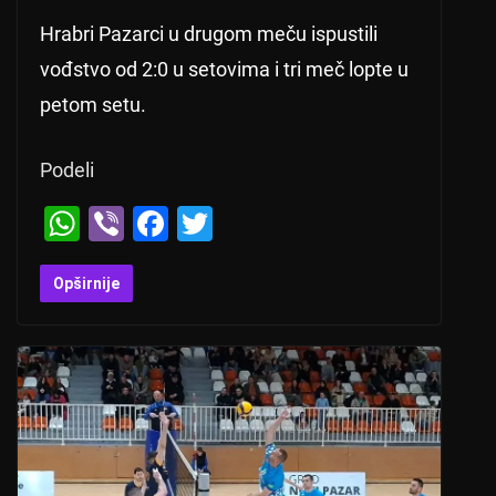
Hrabri Pazarci u drugom meču ispustili
vođstvo od 2:0 u setovima i tri meč lopte u
petom setu.
Podeli
W
Vi
F
T
h
b
a
wi
at
er
c
tt
Opširnije
s
e
er
A
b
p
o
p
o
k