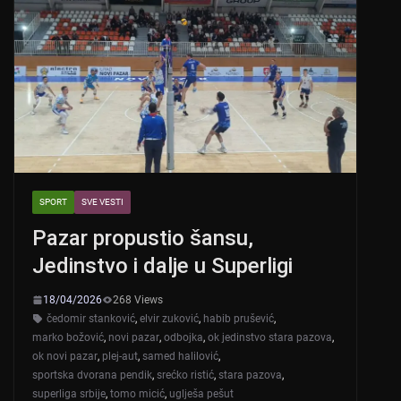
SPORT
SVE VESTI
Pazar propustio šansu,
Jedinstvo i dalje u Superligi
18/04/2026
268 Views
čedomir stanković
,
elvir zuković
,
habib prušević
,
marko božović
,
novi pazar
,
odbojka
,
ok jedinstvo stara pazova
,
ok novi pazar
,
plej-aut
,
samed halilović
,
sportska dvorana pendik
,
srećko ristić
,
stara pazova
,
superliga srbije
,
tomo micić
,
uglješa pešut