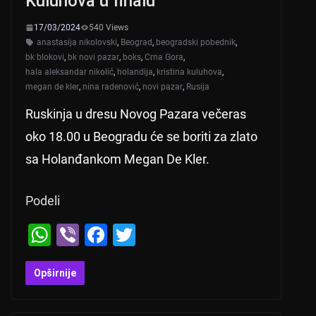
Kuluhova u finalu
17/03/2024
540 Views
anastasija nikolovski
,
Beograd
,
beogradski pobednik
,
bk blokovi
,
bk novi pazar
,
boks
,
Crna Gora
,
hala aleksandar nikolić
,
holandija
,
kristina kuluhova
,
megan de kler
,
nina radenović
,
novi pazar
,
Rusija
Ruskinja u dresu Novog Pazara večeras
oko 18.00 u Beogradu će se boriti za zlato
sa Holanđankom Megan De Kler.
Podeli
W
Vi
F
T
h
b
a
wi
at
er
c
tt
Opširnije
s
e
er