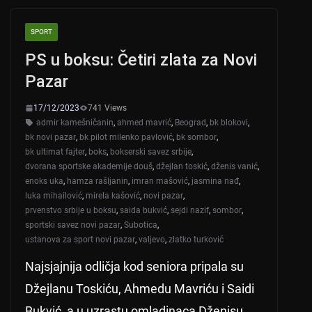
A
b
SPORT
p
o
PS u boksu: Četiri zlata za Novi
p
o
Pazar
k
17/12/2023
741 Views
admir kamešničanin
,
ahmed mavrić
,
Beograd
,
bk blokovi
,
bk novi pazar
,
bk pilot milenko pavlović
,
bk sombor
,
bk ultimat fajter
,
boks
,
bokserski savez srbije
,
dvorana sportske akademije douš
,
džejlan toskić
,
dženis vanić
,
enoks uka
,
hamza rašljanin
,
imran mašović
,
jasmina nađ
,
luka mihailović
,
mirela kašović
,
novi pazar
,
prvenstvo srbije u boksu
,
saida bukvić
,
sejdi nazif
,
sombor
,
sportski savez novi pazar
,
Subotica
,
ustanova za sport novi pazar
,
valjevo
,
zlatko turković
Najsjajnija odličja kod seniora pripala su
Džejlanu Toskiću, Ahmedu Mavriću i Saidi
Bukvić, a u uzrastu omladinaca Dženisu