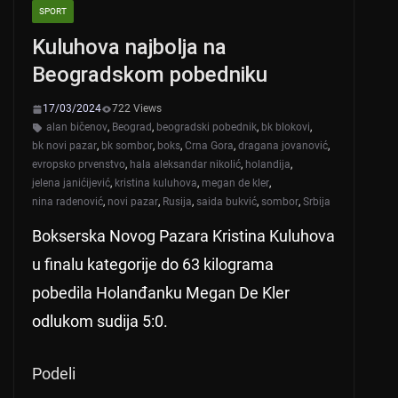
SPORT
Kuluhova najbolja na
Beogradskom pobedniku
17/03/2024
722 Views
alan bičenov
,
Beograd
,
beogradski pobednik
,
bk blokovi
,
bk novi pazar
,
bk sombor
,
boks
,
Crna Gora
,
dragana jovanović
,
evropsko prvenstvo
,
hala aleksandar nikolić
,
holandija
,
jelena janićijević
,
kristina kuluhova
,
megan de kler
,
nina radenović
,
novi pazar
,
Rusija
,
saida bukvić
,
sombor
,
Srbija
Bokserska Novog Pazara Kristina Kuluhova
u finalu kategorije do 63 kilograma
pobedila Holanđanku Megan De Kler
odlukom sudija 5:0.
Podeli