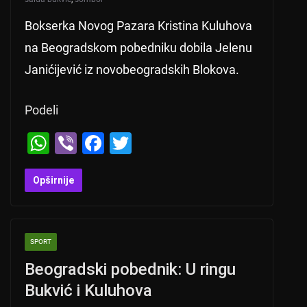
Bokserka Novog Pazara Kristina Kuluhova
na Beogradskom pobedniku dobila Jelenu
Janićijević iz novobeogradskih Blokova.
Podeli
W
Vi
F
T
h
b
a
wi
at
er
c
tt
Opširnije
s
e
er
A
b
SPORT
p
o
Beogradski pobednik: U ringu
p
o
Bukvić i Kuluhova
k