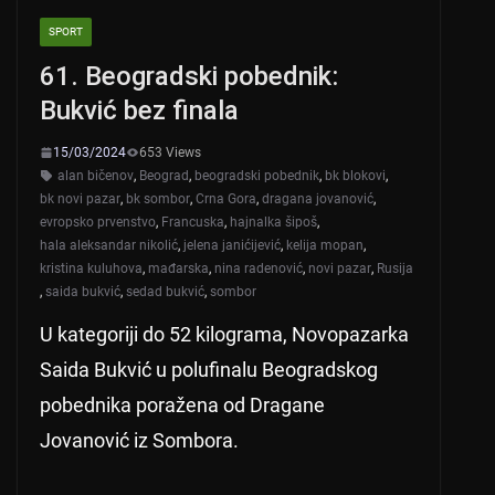
A
b
SPORT
p
o
61. Beogradski pobednik:
p
o
Bukvić bez finala
k
15/03/2024
653 Views
alan bičenov
,
Beograd
,
beogradski pobednik
,
bk blokovi
,
bk novi pazar
,
bk sombor
,
Crna Gora
,
dragana jovanović
,
evropsko prvenstvo
,
Francuska
,
hajnalka šipoš
,
hala aleksandar nikolić
,
jelena janićijević
,
kelija mopan
,
kristina kuluhova
,
mađarska
,
nina radenović
,
novi pazar
,
Rusija
,
saida bukvić
,
sedad bukvić
,
sombor
U kategoriji do 52 kilograma, Novopazarka
Saida Bukvić u polufinalu Beogradskog
pobednika poražena od Dragane
Jovanović iz Sombora.