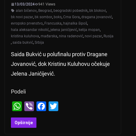
13/03/2024
941 Views
alan bičenov
,
Beograd
,
beogradski pobednik
,
bk blokovi
,
bk novi pazar
,
bk sombor
,
boks
,
Crna Gora
,
dragana jovanović
,
evropsko prvenstvo
,
Francuska
,
hajnalka šipoš
,
hala aleksandar nikolić
,
jelena janićijević
,
kelija mopan
,
kristina kuluhova
,
mađarska
,
nina radenović
,
novi pazar
,
Rusija
,
saida bukvić
,
Srbija
Saida Bukvić u polufinalu protiv Dragane
Jovanović, dok Kristinu Kuluhovu očekuje
Jelena Janićijević.
Podeli
W
Vi
F
T
h
b
a
wi
at
er
c
tt
Opširnije
s
e
er