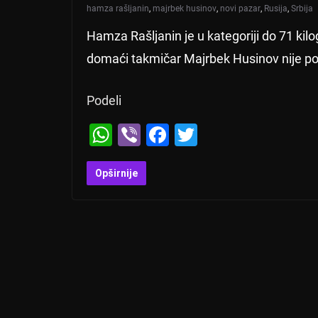
hamza rašljanin
,
majrbek husinov
,
novi pazar
,
Rusija
,
Srbija
Hamza Rašljanin je u kategoriji do 71 kilo
domaći takmičar Majrbek Husinov nije poj
Podeli
W
Vi
F
T
h
b
a
wi
at
er
c
tt
Opširnije
s
e
er
A
b
p
o
p
o
k