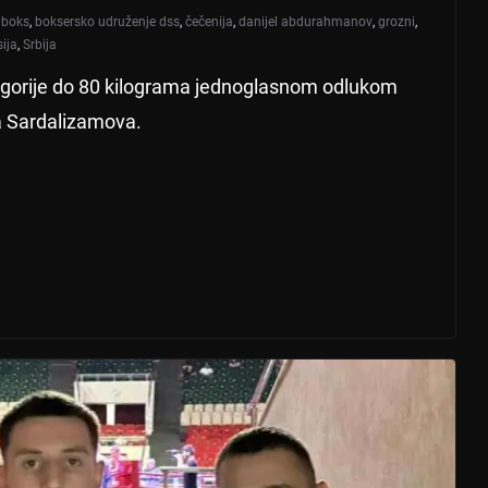
,
boks
,
boksersko udruženje dss
,
čečenija
,
danijel abdurahmanov
,
grozni
,
ija
,
Srbija
tegorije do 80 kilograma jednoglasnom odlukom
a Sardalizamova.