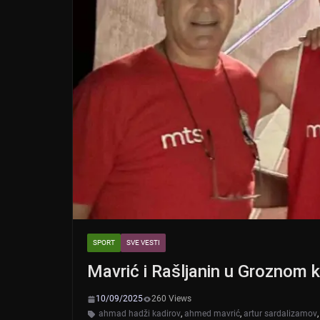
SPORT
SVE VESTI
Mavrić i Rašljanin u Groznom k
10/09/2025
260 Views
ahmad hadži kadirov
,
ahmed mavrić
,
artur sardalizamov