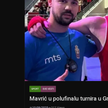
SPORT
SVE VESTI
Mavrić u polufinalu turnira u 
10/09/2025
312 Views