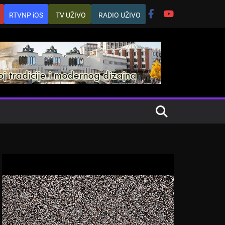
RTVNP iOS
TV UŽIVO
RADIO UŽIVO