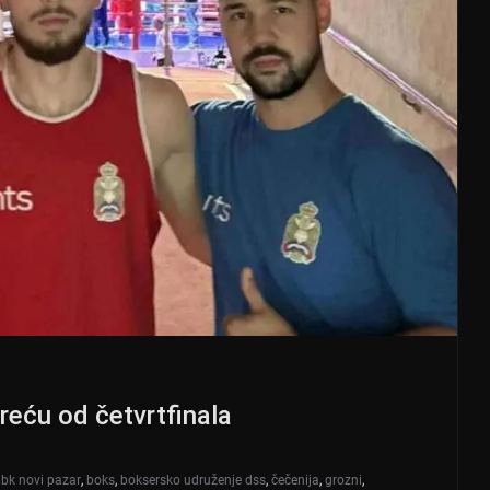
reću od četvrtfinala
,
bk novi pazar
,
boks
,
boksersko udruženje dss
,
čečenija
,
grozni
,