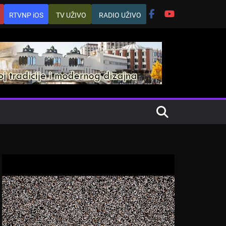
RTVNP iOS
TV UŽIVO
RADIO UŽIVO