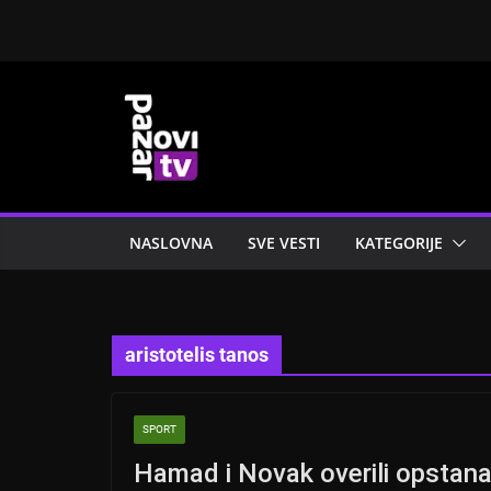
Skip
to
content
NASLOVNA
SVE VESTI
KATEGORIJE
aristotelis tanos
SPORT
Hamad i Novak overili opstanak