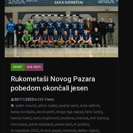
SPORT
SVE VESTI
Rukometaši Novog Pazara
pobedom okončali jesen
30/11/2025
233 Views
adem mavrić
,
almin mekić
,
andrej savić
,
anes sefović
,
banja koviljača
,
david jevtić
,
druga liga zapad
,
faris ćurkić
,
hamza hakić
,
haris mujčinović
,
kruševac
,
loznica
,
mrk loznica
,
novi pazar
,
pavle dukojević
,
pavle lukić
,
rk gučevo
,
rk napredak 2002
,
rk novi pazar
,
rukomet
,
stefan rajević
,