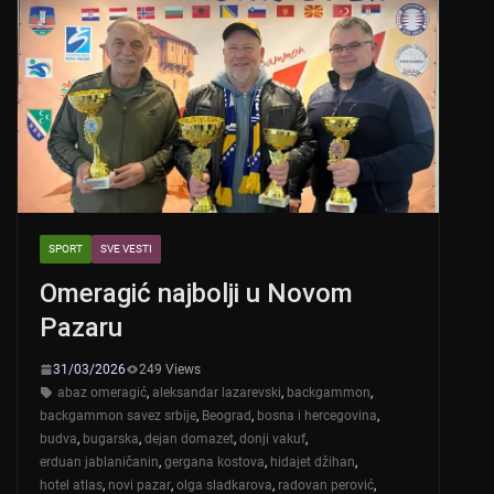
SPORT
SVE VESTI
Omeragić najbolji u Novom
Pazaru
31/03/2026
249 Views
abaz omeragić
,
aleksandar lazarevski
,
backgammon
,
backgammon savez srbije
,
Beograd
,
bosna i hercegovina
,
budva
,
bugarska
,
dejan domazet
,
donji vakuf
,
erduan jablaničanin
,
gergana kostova
,
hidajet džihan
,
hotel atlas
,
novi pazar
,
olga sladkarova
,
radovan perović
,