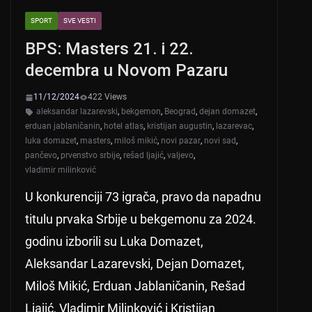
A
b
SPORT
SVE VESTI
p
o
BPS: Masters 21. i 22.
p
o
decembra u Novom Pazaru
k
11/12/2024
422 Views
aleksandar lazarevski
,
bekgemon
,
Beograd
,
dejan domazet
,
erduan jablaničanin
,
hotel atlas
,
kristijan augustin
,
lazarevac
,
luka domazet
,
masters
,
miloš mikić
,
novi pazar
,
novi sad
,
pančevo
,
prvenstvo srbije
,
rešad ljajić
,
valjevo
,
vladimir milinković
U konkurenciji 73 igrača, pravo da napadnu
titulu prvaka Srbije u bekgemonu za 2024.
godinu izborili su Luka Domazet,
Aleksandar Lazarevski, Dejan Domazet,
Miloš Mikić, Erduan Jablaničanin, Rešad
Ljajić, Vladimir Milinković i Kristijan