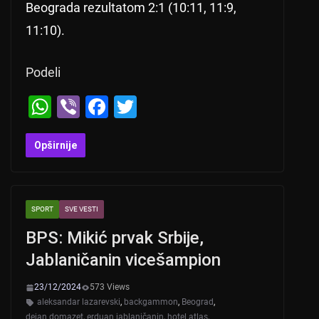
Beograda rezultatom 2:1 (10:11, 11:9,
11:10).
Podeli
W
Vi
F
T
h
b
a
wi
at
er
c
tt
Opširnije
s
e
er
A
b
SPORT
SVE VESTI
p
o
BPS: Mikić prvak Srbije,
p
o
Jablaničanin vicešampion
k
23/12/2024
573 Views
aleksandar lazarevski
,
backgammon
,
Beograd
,
dejan domazet
,
erduan jablaničanin
,
hotel atlas
,