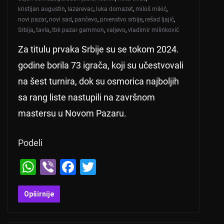
kristijan augustin
,
lazarevac
,
luka domazet
,
miloš mikić
,
novi pazar
,
novi sad
,
pančevo
,
prvenstvo srbije
,
rešad ljajić
,
Srbija
,
tavla
,
tbk pazar gammon
,
valjevo
,
vladimir milinković
Za titulu prvaka Srbije su se tokom 2024.
godine borila 73 igrača, koji su učestvovali
na šest turnira, dok su osmorica najboljih
sa rang liste nastupili na završnom
mastersu u Novom Pazaru.
Podeli
W
Vi
F
T
h
b
a
wi
at
er
c
tt
Opširnije
s
e
er