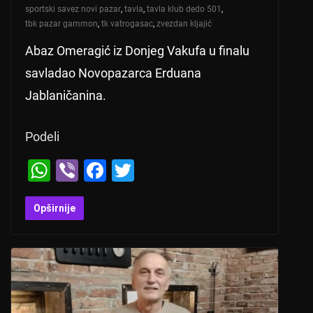
sportski savez novi pazar
,
tavla
,
tavla klub dedo 501
,
tbk pazar gammon
,
tk vatrogasac
,
zvezdan kljajić
Abaz Omeragić iz Donjeg Vakufa u finalu
savladao Novopazarca Erduana
Jablaničanina.
Podeli
W
Vi
F
T
h
b
a
wi
at
er
c
tt
Opširnije
s
e
er
A
b
p
o
p
o