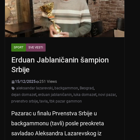
k
SPORT
SVE VESTI
Erduan Jablaničanin šampion
Srbije
15/12/2025
251 Views
aleksandar lazarevski
,
backgammon
,
Beograd
,
dejan domazet
,
erduan jablaničanin
,
luka domazet
,
novi pazar
,
prvenstvo srbije
,
tavla
,
tbk pazar gammon
Pazarac u finalu Prvenstva Srbije u
backgammonu (tavli) posle preokreta
savladao Aleksandra Lazarevskog iz