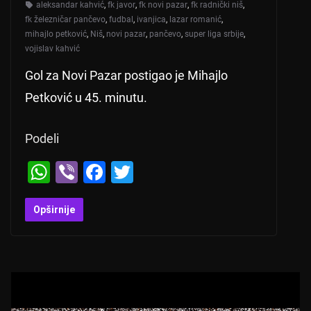
aleksandar kahvić
,
fk javor
,
fk novi pazar
,
fk radnički niš
,
fk železničar pančevo
,
fudbal
,
ivanjica
,
lazar romanić
,
mihajlo petković
,
Niš
,
novi pazar
,
pančevo
,
super liga srbije
,
vojislav kahvić
Gol za Novi Pazar postigao je Mihajlo
Petković u 45. minutu.
Podeli
W
Vi
F
T
h
b
a
wi
at
er
c
tt
Opširnije
s
e
er
A
b
p
o
p
o