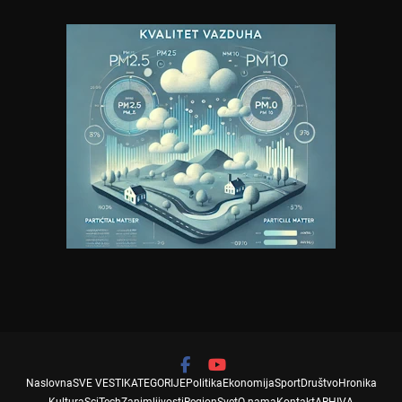
Naslovna
SVE VESTI
KATEGORIJE
Politika
Ekonomija
Sport
Društvo
Hronika