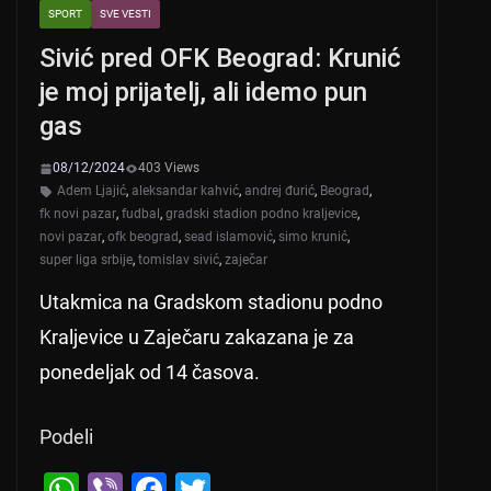
SPORT
SVE VESTI
Sivić pred OFK Beograd: Krunić
je moj prijatelj, ali idemo pun
gas
08/12/2024
403 Views
Adem Ljajić
,
aleksandar kahvić
,
andrej đurić
,
Beograd
,
fk novi pazar
,
fudbal
,
gradski stadion podno kraljevice
,
novi pazar
,
ofk beograd
,
sead islamović
,
simo krunić
,
super liga srbije
,
tomislav sivić
,
zaječar
Utakmica na Gradskom stadionu podno
Kraljevice u Zaječaru zakazana je za
ponedeljak od 14 časova.
Podeli
W
Vi
F
T