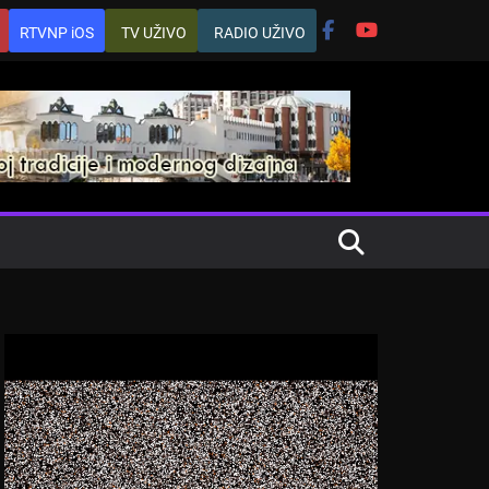
RTVNP iOS
TV UŽIVO
RADIO UŽIVO