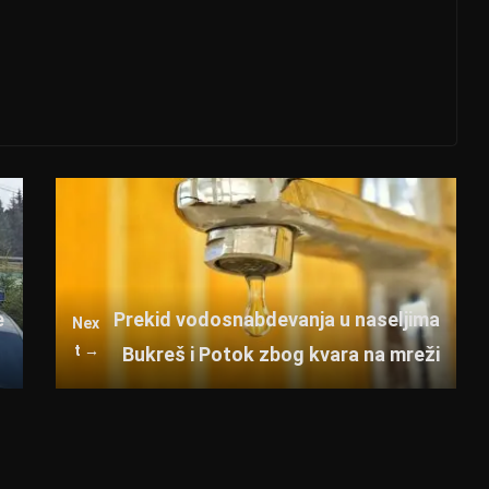
e
Prekid vodosnabdevanja u naseljima
Nex
t →
Bukreš i Potok zbog kvara na mreži