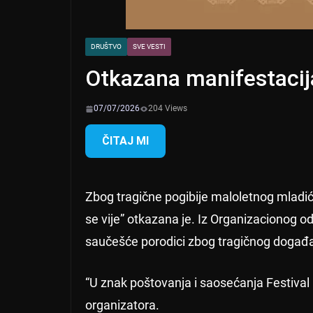
DRUŠTVO
SVE VESTI
Otkazana manifestacija 
07/07/2026
204 Views
ČITAJ MI
Zbog tragične pogibije maloletnog mladić
se vije” otkazana je. Iz Organizacionog odb
saučešće porodici zbog tragičnog događa
“U znak poštovanja i saosećanja Festival 
organizatora.