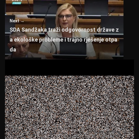
Next →
SDA Sandžaka traži odgovornost države z
a ekološke probleme i trajno rješenje otpa
da