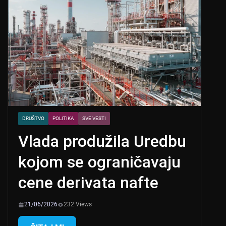
DRUŠTVO
POLITIKA
SVE VESTI
Vlada produžila Uredbu
kojom se ograničavaju
cene derivata nafte
21/06/2026
232 Views