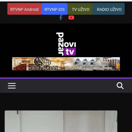
Skip
RTVNP Android
RTVNP iOS
TV UŽIVO
RADIO UŽIVO
to
content