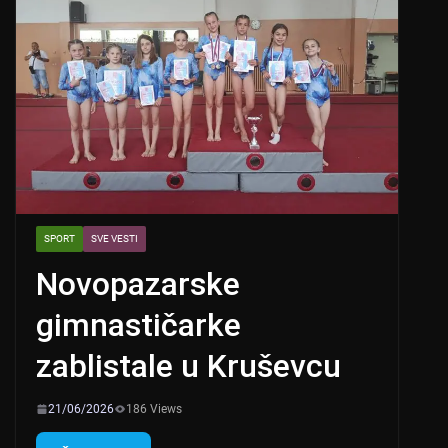
SPORT
SVE VESTI
Novopazarske
gimnastičarke
zablistale u Kruševcu
21/06/2026
186 Views