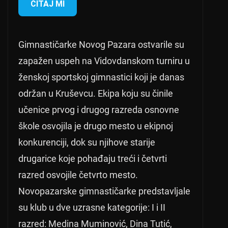
ČITAJ MI
Gimnastičarke Novog Pazara ostvarile su
zapažen uspeh na Vidovdanskom turniru u
ženskoj sportskoj gimnastici koji je danas
održan u Kruševcu. Ekipa koju su činile
učenice prvog i drugog razreda osnovne
škole osvojila je drugo mesto u ekipnoj
konkurenciji, dok su njihove starije
drugarice koje pohađaju treći i četvrti
razred osvojile četvrto mesto.
Novopazarske gimnastičarke predstavljale
su klub u dve uzrasne kategorije: I i II
razred: Medina Muminović, Dina Tutić,