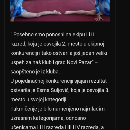
” Posebno smo ponosni na ekipu I i II
razred, koja je osvojila 2. mesto u ekipnoj
konkurenciji i tako ostvarila još jedan veliki
uspeh za naš klub i grad Novi Pazar” –
saopšteno je iz kluba.
U pojedinačnoj konkurenciji sjajan rezultat
ostvarila je Esma Suljović, koja je osvojila 3.
mesto u svojoj kategoriji.
Takmičenje je bilo namenjeno najmlađim
uzrasnim kategorijama, odnosno
učenicama I i II razreda i III i IV razreda, a