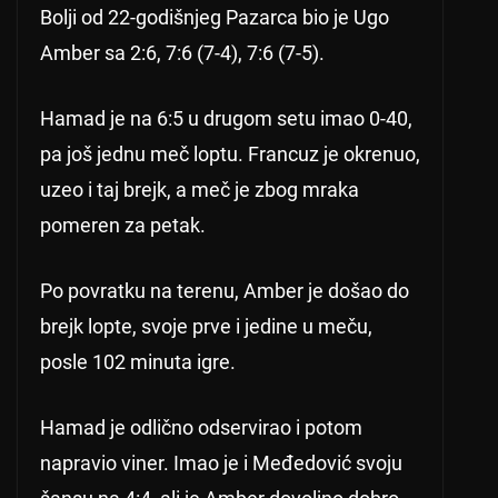
Bolji od 22-godišnjeg Pazarca bio je Ugo
Amber sa 2:6, 7:6 (7-4), 7:6 (7-5).
Hamad je na 6:5 u drugom setu imao 0-40,
pa još jednu meč loptu. Francuz je okrenuo,
uzeo i taj brejk, a meč je zbog mraka
pomeren za petak.
Po povratku na terenu, Amber je došao do
brejk lopte, svoje prve i jedine u meču,
posle 102 minuta igre.
Hamad je odlično odservirao i potom
napravio viner. Imao je i Međedović svoju