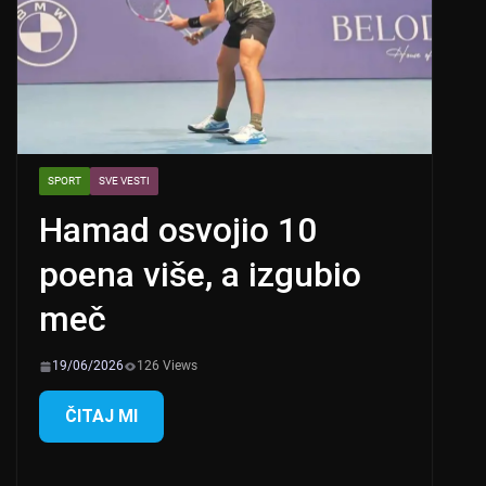
SPORT
SVE VESTI
Hamad osvojio 10
poena više, a izgubio
meč
19/06/2026
126 Views
ČITAJ MI