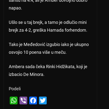
šansu na 4:4, ali je Amber dovoljno dobro
napao.
Ušlo se u taj brejk, a tamo je odlučio mini
brejk za 4-2, greška Hamada forhendom.
Tako je Međedović izgubio iako je ukupno
osvojio 10 poena više u meču.
Ambera sada čeka Rinki Hidžikata, koji je
izbacio De Minora.
Podeli
W
Vi
F
T
h
b
a
wi