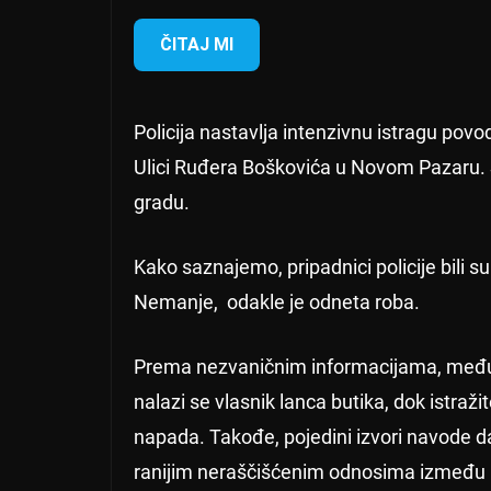
ČITAJ MI
Policija nastavlja intenzivnu istragu po
Ulici Ruđera Boškovića u Novom Pazaru. S
gradu.
Kako saznajemo, pripadnici policije bili su
Nemanje, odakle je odneta roba.
Prema nezvaničnim informacijama, među
nalazi se vlasnik lanca butika, dok istraži
napada. Takođe, pojedini izvori navode d
ranijim neraščišćenim odnosima između uč