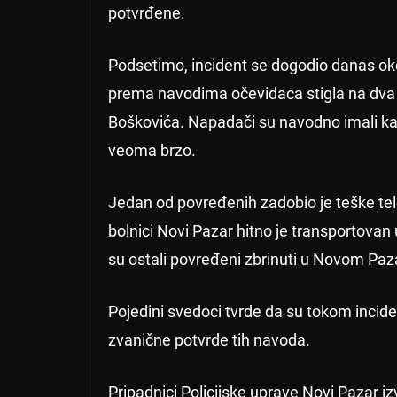
potvrđene.
Podsetimo, incident se dogodio danas ok
prema navodima očevidaca stigla na dva k
Boškovića. Napadači su navodno imali kaci
veoma brzo.
Jedan od povređenih zadobio je teške te
bolnici Novi Pazar hitno je transportovan 
su ostali povređeni zbrinuti u Novom Paz
Pojedini svedoci tvrde da su tokom inciden
zvanične potvrde tih navoda.
Pripadnici Policijske uprave Novi Pazar iz