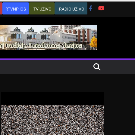
RTVNP iOS
TV UŽIVO
RADIO UŽIVO