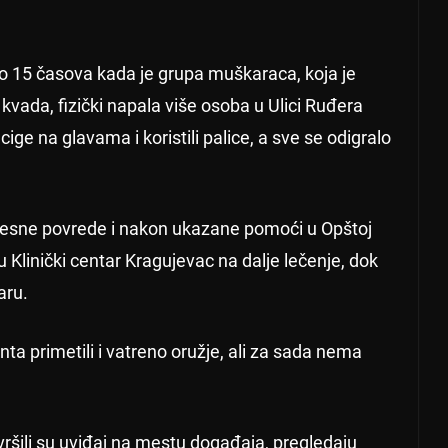
o 15 časova kada je grupa muškaraca, koja je
vada, fizički napala više osoba u Ulici Ruđera
ge na glavama i koristili palice, a sve se odigralo
lesne povrede i nakon ukazane pomoći u Opštoj
u Klinički centar Kragujevac na dalje lečenje, dok
aru.
ta primetili i vatreno oružje, ali za sada nema
vršili su uviđaj na mestu događaja, pregledaju