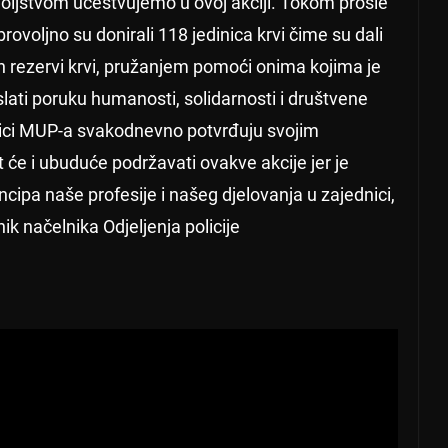
voljstvom učestvujemo u ovoj akciji. Tokom prošle
voljno su donirali 118 jedinica krvi čime su dali
 rezervi krvi, pružanjem pomoći onima kojima je
ati poruku humanosti, solidarnosti i društvene
dnici MUP-a svakodnevno potvrđuju svojim
e i ubuduće podržavati ovakve akcije jer je
ipa naše profesije i našeg djelovanja u zajednici,
k načelnika Odjeljenja policije