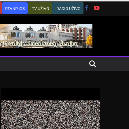
RTVNP iOS
TV UŽIVO
RADIO UŽIVO