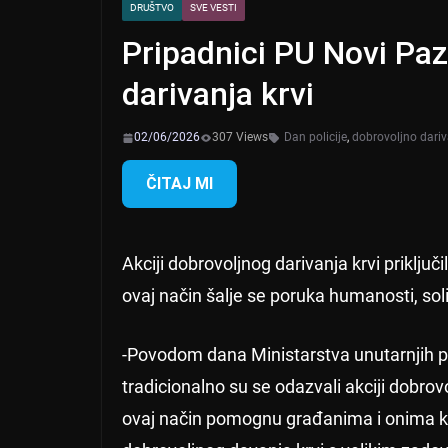
DRUŠTVO
SVE VESTI
Pripadnici PU Novi Paz
darivanja krvi
02/06/2026
307 Views
Dan policije
,
dobrovoljno dariv
ČITAJ MI
Akciji dobrovoljnog darivanja krvi priključi
ovaj način šalje se poruka humanosti, sol
-Povodom dana Ministarstva unutarnjih po
tradicionalno su se odazvali akciji dobrov
ovaj način pomognu građanima i onima ko