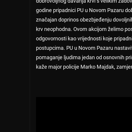
dobrovoljnog davanja krvi s velikim zado
godine pripadnici PU u Novom Pazaru dobro
značajan doprinos obezbjeđenju dovoljnih
krv neophodna. Ovom akcijom želimo posl
odgovornosti kao vrijednosti koje pripa
postupcima. PU u Novom Pazaru nastavit ć
pomaganje ljudima jedan od osnovnih princ
kaže major policije Marko Majdak, zamjeni