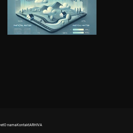
vet
O nama
Kontakt
ARHIVA