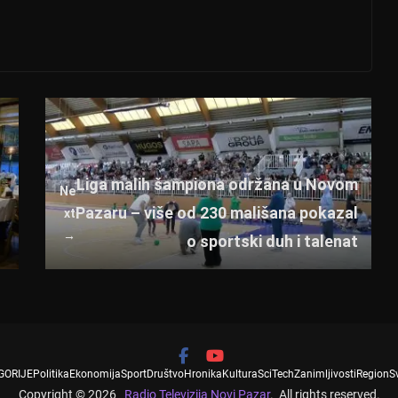
Liga malih šampiona održana u Novom
Ne
Pazaru – više od 230 mališana pokazal
xt
→
o sportski duh i talenat
GORIJE
Politika
Ekonomija
Sport
Društvo
Hronika
Kultura
SciTech
Zanimljivosti
Region
S
Copyright © 2026
Radio Televizija Novi Pazar
. All rights reserved.