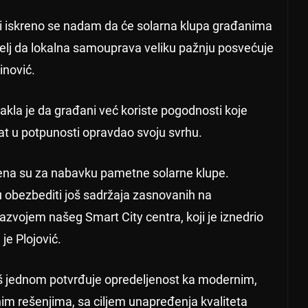
 i iskreno se nadam da će solarna klupa građanima
zatelj da lokalna samouprava veliku pažnju posvećuje
inović.
takla je da građani već koriste pogodnosti koje
kat u potpunosti opravdao svoju svrhu.
ćena su za nabavku pametne solarne klupe.
bezbediti još sadržaja zasnovanih na
zvojem našeg Smart City centra, koji je iznedrio
 je Plojović.
oš jednom potvrđuje opredeljenost ka modernim,
im rešenjima, sa ciljem unapređenja kvaliteta