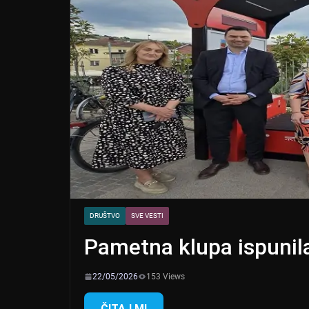
DRUŠTVO
SVE VESTI
Pametna klupa ispunil
22/05/2026
153 Views
ČITAJ MI