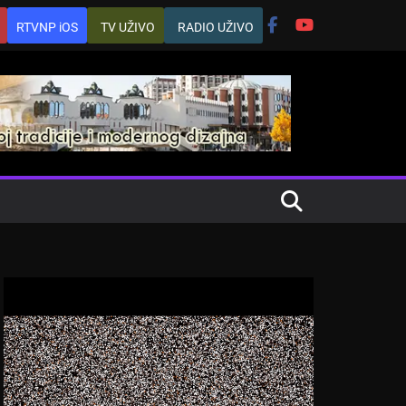
RTVNP iOS
TV UŽIVO
RADIO UŽIVO