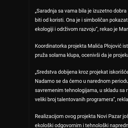
„Saradnja sa vama bila je izuzetno dobra
biti od koristi. Ona je i simboličan poka
ekologiji i održivom razvoju“, rekao je Mar
Koordinatorka projekta Malića Plojović is
pruža solarna klupa, ocenivši da je proje
„Sredstva dobijena kroz projekat iskoriš
Nadamo se da ćemo u narednom periodu o
savremenim tehnologijama, u skladu sa ra
veliki broj talentovanih programera“, rekla
Realizacijom ovog projekta Novi Pazar j
ekološki odgovornim i tehnološki napredn