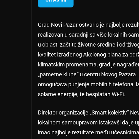
Grad Novi Pazar ostvario je najbolje rezult
realizovan u saradnji sa više lokalnih sa
u oblasti zaštite životne sredine i održiv
kvalitet izrađenog Akcionog plana za održ
klimatskim promenama, grad je nagrađen 
„pametne klupe“ u centru Novog Pazara.
omogućava punjenje mobilnih telefona, la
solarne energije, te besplatan Wi-Fi.
Direktor organizacije „Smart kolektiv“ Ne
lokalnom samoupravom istakavši da je up
imao najbolje rezultate među učesnicima