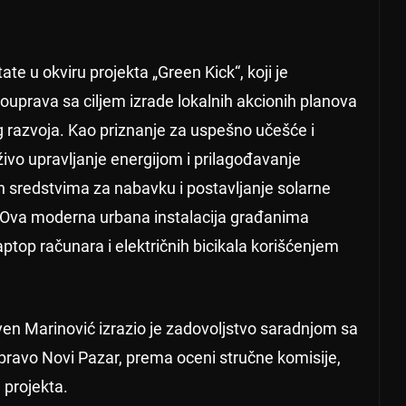
ate u okviru projekta „Green Kick“, koji je
mouprava sa ciljem izrade lokalnih akcionih planova
og razvoja. Kao priznanje za uspešno učešće i
ivo upravljanje energijom i prilagođavanje
sredstvima za nabavku i postavljanje solarne
 Ova moderna urbana instalacija građanima
ptop računara i električnih bicikala korišćenjem
ven Marinović izrazio je zadovoljstvo saradnjom sa
ravo Novi Pazar, prema oceni stručne komisije,
 projekta.