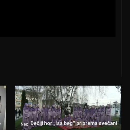
r
o
Dečiji hor „Isa beg“ priprema svečani
Nex