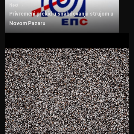
Next →
Privremeni prekid u snabdevanju strujom u
Novom Pazaru