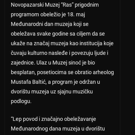
Novopazarski Muzej “Ras” prigodnim
programom obeležio je 18. maj
Međunarodni dan muzeja koji se
obeležava svake godine sa ciljem da se
ukaže na značaj muzeja kao institucija koje
čuvaju kulturno nasleđe i povezuju ljude i
zajednice. Ulaz u Muzej sinoć je bio
besplatan, posetiocima se obratio arheolog
Mustafa Baltić, a program je održan u
dvorištu muzeja uz sjajnu muzičku
podlogu.
“Lep povod i značajno obeležavanje
Međunarodnog dana muzeja u dvorištu