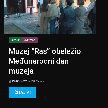
KULTURA
SVE VESTI
Muzej “Ras” obeležio
Međunarodni dan
muzeja
19/05/2026
194 Views
ČITAJ MI