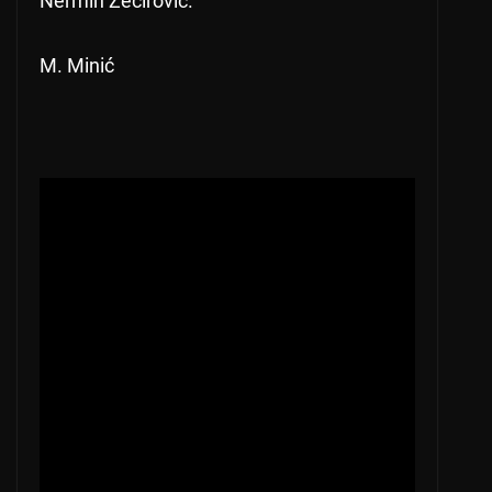
Nermin Zećirović.
M. Minić