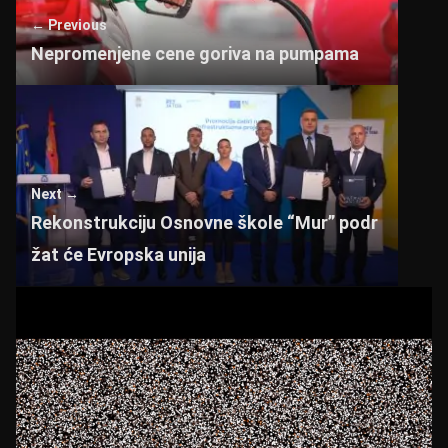
p
o
← Previous
k
Nepromenjene cene goriva na pumpama
Next →
Rekonstrukciju Osnovne škole “Mur” podr
žat će Evropska unija