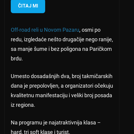
ČITAJ MI
Off-road reli u Novom Pazaru
, osmi po
redu, izgledaće nešto drugačije nego ranije,
sa manje šume i bez poligona na Paričkom
brdu.
Umesto dosadašnjih dva, broj takmičarskih
dana je prepolovljen, a organizatori očekuju
kvalitetnu manifestaciju i veliki broj posada
iz regiona.
Na programu je najatraktivnija klasa –
hard, tri soft klase i turist.