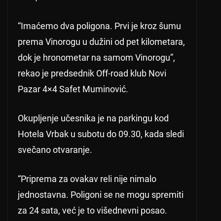
“Imaćemo dva poligona. Prvi je kroz šumu
prema Vinorogu u dužini od pet kilometara,
dok je hronometar na samom Vinorogu”,
rekao je predsednik Off-road klub Novi
Pazar 4×4 Safet Muminović.
Okupljenje učesnika je na parkingu kod
Hotela Vrbak u subotu do 09.30, kada sledi
svečano otvaranje.
“Priprema za ovakav reli nije nimalo
jednostavna. Poligoni se ne mogu spremiti
za 24 sata, već je to višednevni posao.