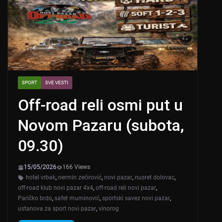
SPORT
SVE VESTI
Off-road reli osmi put u
Novom Pazaru (subota,
09.30)
15/05/2026
166 Views
hotel vrbak
,
nermin zećirović
,
novi pazar
,
nusret dolovac
,
off-road klub novi pazar 4x4
,
off-road reli novi pazar
,
Paričko brdo
,
safet muminović
,
sportski savez novi pazar
,
ustanova za sport novi pazar
,
vinorog