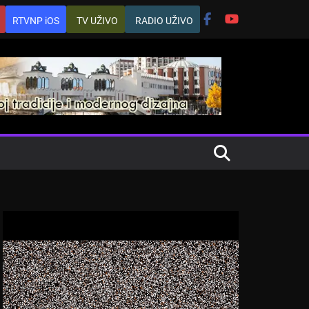
RTVNP iOS
TV UŽIVO
RADIO UŽIVO