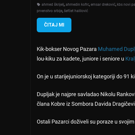
ahmed škrijelj
,
ahmedin kofrc
,
emsar dreković
,
kbs novi p
prvenstvo srbije
,
šefćet halilović
ČITAJ MI
Kik-bokser Novog Pazara
Muhamed Dupl
lou-kiku za kadete, juniore i seniore u
Kral
On je u starijejuniorskoj kategoriji do 91
Dupljak je najpre savladao Nikolu Rankovi
člana Kobre iz Sombora Davida Dragičevi
Ostali Pazarci doživeli su poraze u svoji