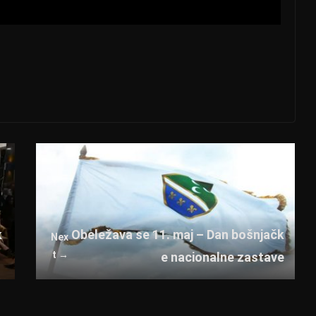
o
k
Obeležava se 11. maj – Dan bošnjačk
Nex
t →
e nacionalne zastave