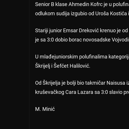
Senior B klase Ahmedin Kofrc je u polufi
odlukom sudija izgubio od Uroša Kostića 
Stariji junior Emsar Dreković krenuo je od
je sa 3:0 dobio borac novosadske Vojvodi
U mlađejuniorskim polufinalima kategorij
Škrijelj i Šefćet Halilović.
Od Škrijelja je bolji bio takmičar Naisusa 
kruševačkog Cara Lazara sa 3:0 slavio pro
M. Minić