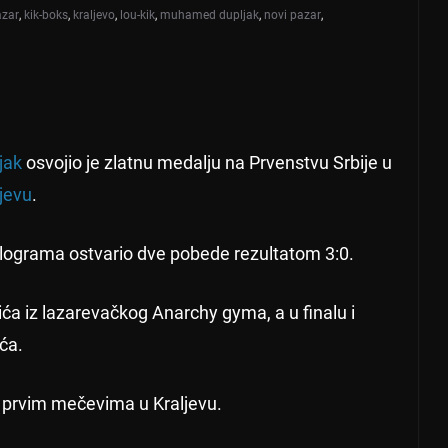
azar
,
kik-boks
,
kraljevo
,
lou-kik
,
muhamed dupljak
,
novi pazar
,
jak
osvojio je zlatnu medalju na Prvenstvu Srbije u
jevu
.
 kilograma ostvario dve pobede rezultatom 3:0.
ća iz lazarevačkog Anarchy gyma, a u finalu i
ća.
m prvim mečevima u Kraljevu.