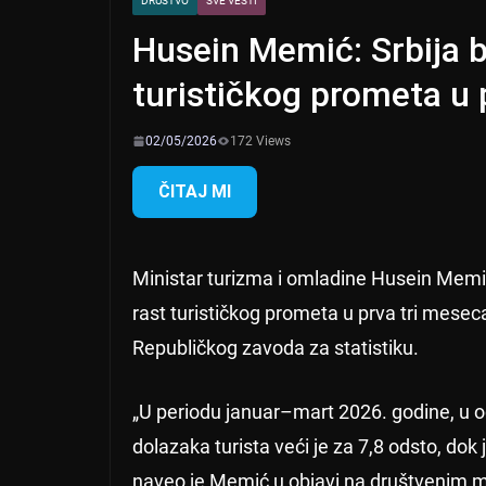
DRUŠTVO
SVE VESTI
Husein Memić: Srbija be
turističkog prometa u 
02/05/2026
172 Views
ČITAJ MI
Ministar turizma i omladine Husein Memić 
rast turističkog prometa u prva tri mesec
Republičkog zavoda za statistiku.
„U periodu januar–mart 2026. godine, u od
dolazaka turista veći je za 7,8 odsto, dok
naveo je Memić u objavi na društvenim