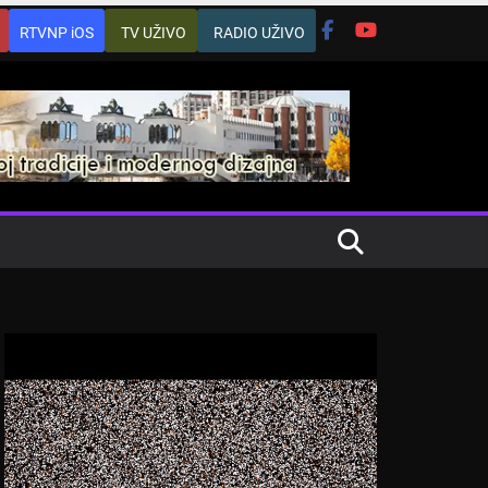
RTVNP iOS
TV UŽIVO
RADIO UŽIVO