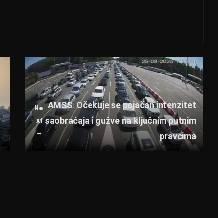
AMSS: Očekuje se pojačan intenzitet
Ne
n
saobraćaja i gužve na ključnim putnim
xt
→
pravcima