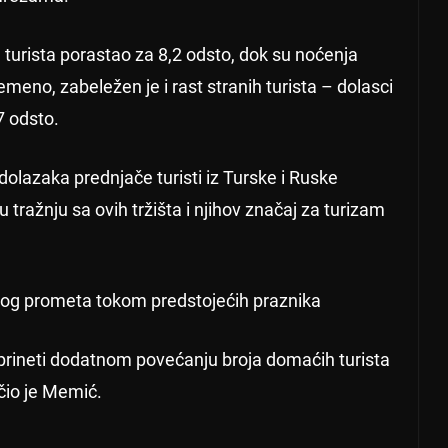
 turista porastao za 8,2 odsto, dok su noćenja
meno, zabeležen je i rast stranih turista – dolasci
7 odsto.
 dolazaka prednjače turisti iz Turske i Ruske
u tražnju sa ovih tržišta i njihov značaj za turizam
čkog prometa tokom predstojećih praznika
prineti dodatnom povećanju broja domaćih turista
učio je Memić.