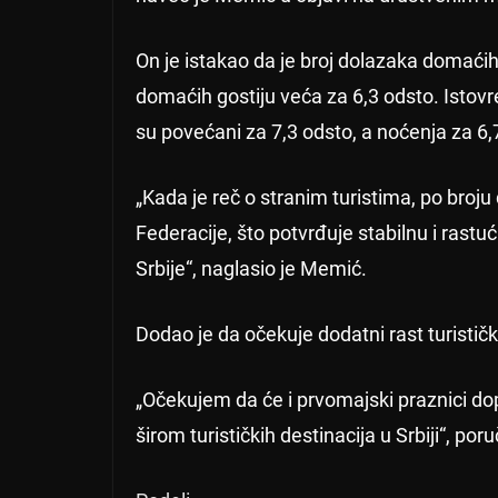
On je istakao da je broj dolazaka domaćih
domaćih gostiju veća za 6,3 odsto. Istovre
su povećani za 7,3 odsto, a noćenja za 6,
„Kada je reč o stranim turistima, po broju
Federacije, što potvrđuje stabilnu i rastuć
Srbije“, naglasio je Memić.
Dodao je da očekuje dodatni rast turisti
„Očekujem da će i prvomajski praznici do
širom turističkih destinacija u Srbiji“, por