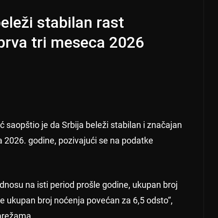
leži stabilan rast
prva tri meseca 2026
saopštio je da Srbija beleži stabilan i značajan
a 2026. godine, pozivajući se na podatke
nosu na isti period prošle godine, ukupan broj
 je ukupan broj noćenja povećan za 6,5 odsto“,
 mrežama.