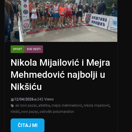
SPORT
SVE VESTI
Nikola Mijailović i Mejra
Mehmedović najbolji u
Nikšiću
12/04/2026
242 Views
ak novi pazar
,
atletika
,
mejra mehmedović
,
nikola mijailović
,
nikšić
,
novi pazar
,
ostroški polumaraton
ČITAJ MI