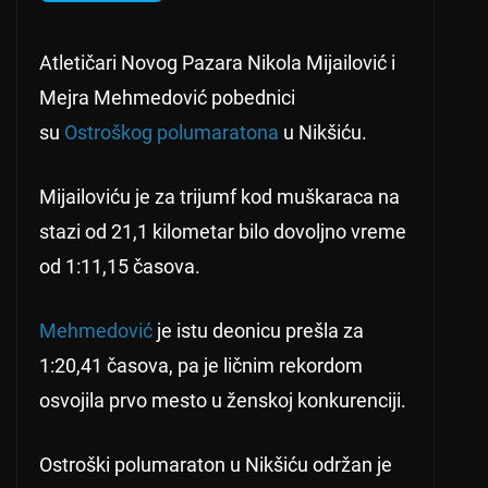
Atletičari Novog Pazara Nikola Mijailović i
Mejra Mehmedović pobednici
su
Ostroškog polumaratona
u Nikšiću.
Mijailoviću je za trijumf kod muškaraca na
stazi od 21,1 kilometar bilo dovoljno vreme
od 1:11,15 časova.
Mehmedović
je istu deonicu prešla za
1:20,41 časova, pa je ličnim rekordom
osvojila prvo mesto u ženskoj konkurenciji.
Ostroški polumaraton u Nikšiću održan je