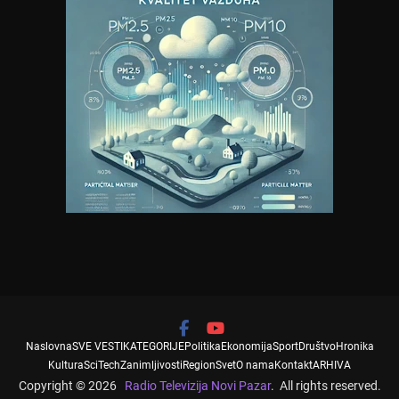
Naslovna
SVE VESTI
KATEGORIJE
Politika
Ekonomija
Sport
Društvo
Hronika
Kultura
SciTech
Zanimljivosti
Region
Svet
O nama
Kontakt
ARHIVA
Copyright © 2026
Radio Televizija Novi Pazar
. All rights reserved.