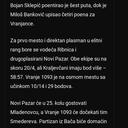
Bojan Sklepić poentirao je šest puta, dok je
Miloš Banković upisao četiri poena za
Vranjance.
Za prvo mesto i direktan plasman u elitni
rang bore se vodeća Ribnica i
drugoplasirani Novi Pazar. Obe ekipe su na
skoru 20/4, ali Kraljevčani imaju bod više –
58:57. Vranje 1093 je na osmom mestu sa
učinkom 10/14 i 29 bodova.
Novi Pazar će u 25. kolu gostovati
Mladenovcu, a Vranje 1093 će dočekati tim
Smedereva. Partizan iz Bača biće domaćin