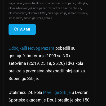
miljan nikić
,
miloš banković
,
mladenovac
,
novi pazar
,
odbojka
,
ok mladenovac
,
ok novi pazar
,
ok partizan bač
,
ok ribnica
,
ok smederevo
,
ok vranje 1093
,
prva liga srbije
,
samed prušević
,
smederevo
,
superliga srbije
,
vranje
ČITAJ MI
Odbojkaši Novog Pazara
pobedili su
gostujući tim Vranja 1093 sa 3:0 u
setovima (25:19, 25:18, 25:20) i dva kola
pre kraja prvenstva obezbedili plej-aut za
Superligu Srbije.
Utakmicu 24. kola
Prve lige Srbije
u Dvorani
Sportske akademije Douš pratilo je oko 150