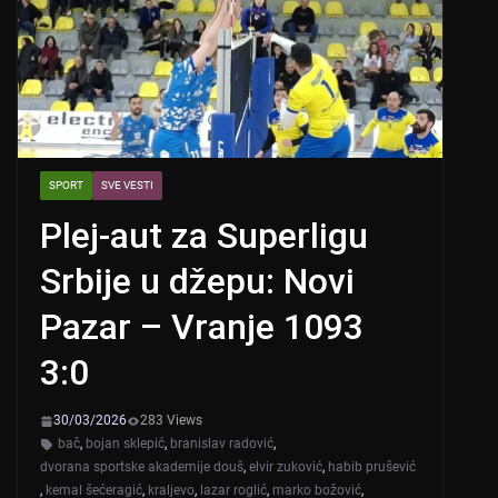
SPORT
SVE VESTI
Plej-aut za Superligu
Srbije u džepu: Novi
Pazar – Vranje 1093
3:0
30/03/2026
283 Views
bač
,
bojan sklepić
,
branislav radović
,
dvorana sportske akademije douš
,
elvir zuković
,
habib prušević
,
kemal šećeragić
,
kraljevo
,
lazar roglić
,
marko božović
,