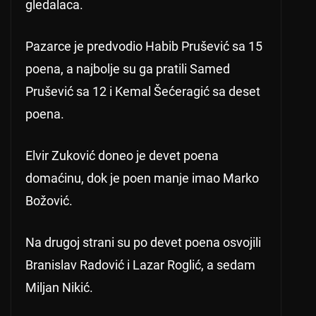
gledalaca.
Pazarce je predvodio Habib Prušević sa 15
poena, a najbolje su ga pratili Samed
Prušević sa 12 i Kemal Šećeragić sa deset
poena.
Elvir Zuković doneo je devet poena
domaćinu, dok je poen manje imao Marko
Božović.
Na drugoj strani su po devet poena osvojili
Branislav Radović i Lazar Roglić, a sedam
Miljan Nikić.