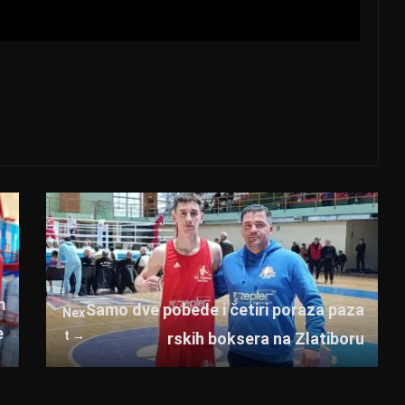
m
Samo dve pobede i četiri poraza paza
Nex
e
t →
rskih boksera na Zlatiboru