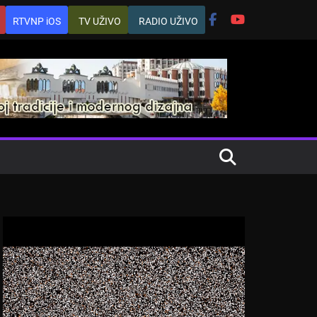
RTVNP iOS
TV UŽIVO
RADIO UŽIVO