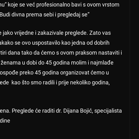
enu“ koje se već profesionalno bavi s ovom vrstom
Budi divna prema sebi i pregledaj se“
 jako vrijedne i zakazivale preglede. Zato vas
akako se ovo uspostavilo kao jedna od dobrih
četiri dana tako da ćemo s ovom praksom nastaviti i
u ženama u dobi do 45 godina molim i najmlađe
 gospođe preko 45 godina organizovat ćemo u
kao što smo radili i prije nekoliko godina,
a. Preglede će raditi dr. Dijana Bojić, specijalista
adine