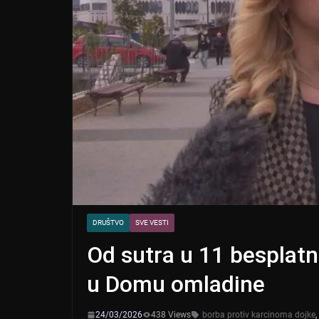
DRUŠTVO
SVE VESTI
Od sutra u 11 besplatn
u Domu omladine
24/03/2026
438 Views
borba protiv karcinoma dojke
,