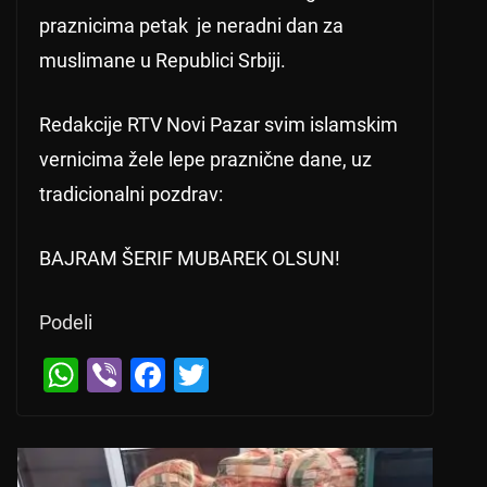
praznicima petak je neradni dan za
muslimane u Republici Srbiji.
Redakcije RTV Novi Pazar svim islamskim
vernicima žele lepe praznične dane, uz
tradicionalni pozdrav:
BAJRAM ŠERIF MUBAREK OLSUN!
Podeli
W
Vi
F
T
h
b
a
wi
at
er
c
tt
s
e
er