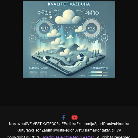
Naslovna
SVE VESTI
KATEGORIJE
Politika
Ekonomija
Sport
Društvo
Hronika
Kultura
SciTech
Zanimljivosti
Region
Svet
O nama
Kontakt
ARHIVA
Copyright © 2026
Radio Televizija Novi Pazar
. All rights reserved.