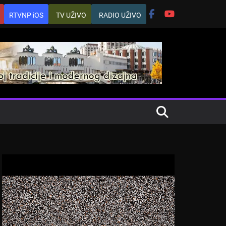
RTVNP iOS
TV UŽIVO
RADIO UŽIVO