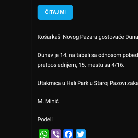
ČITAJ MI
Košarkaši Novog Pazara gostovaće Dunavu 
Dunav je 14. na tabeli sa odnosom pobeda
pretposlednjem, 15. mestu sa 4/16.
Utakmica u Hali Park u Staroj Pazovi zak
M. Minić
Podeli
W
Vi
F
T