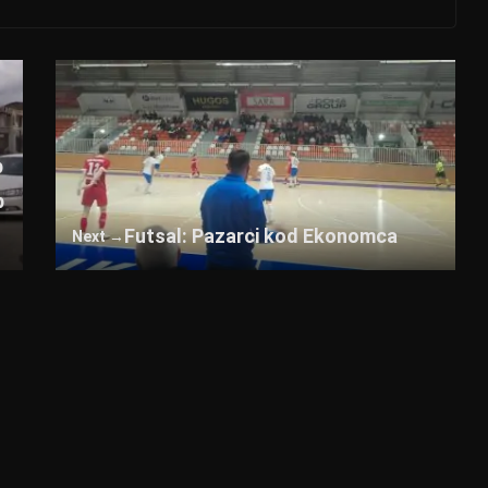
p
p
Futsal: Pazarci kod Ekonomca
Next →