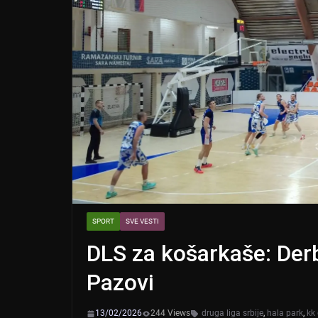
SPORT
SVE VESTI
DLS za košarkaše: Der
Pazovi
13/02/2026
244 Views
druga liga srbije
,
hala park
,
kk