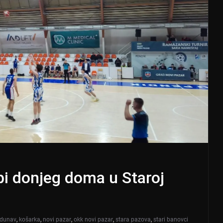
bi donjeg doma u Staroj
 dunav
,
košarka
,
novi pazar
,
okk novi pazar
,
stara pazova
,
stari banovci