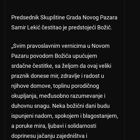
Predsednik Skupštine Grada Novog Pazara
Samir Lekić čestitao je predstojeći Božić.
„Svim pravoslavnim vernicima u Novom
Pazaru povodom Božića upućujem
srdačne čestitke, sa željom da ovaj veliki
praznik donese mir, zdravlje i radost u
njihove domove, toplinu porodičnog
okupljanja, međusobno razumevanje i
duhovnu snagu. Neka božićni dani budu
ispunjeni nadom, spokojem i blagostanjem,
a poruke mira, ljubavi i solidarnosti
doprinesu jačanju zajedništva i