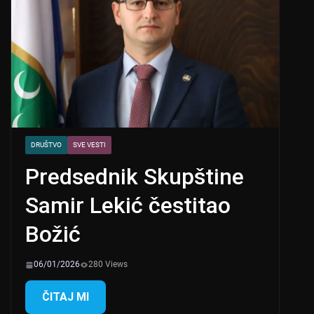
DRUŠTVO
SVE VESTI
Predsednik Skupštine
Samir Lekić čestitao
Božić
06/01/2026
280 Views
ČITAJ MI