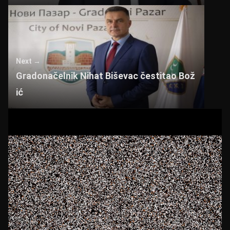
Next →
Gradonačelnik Nihat Biševac čestitao Bož
ić